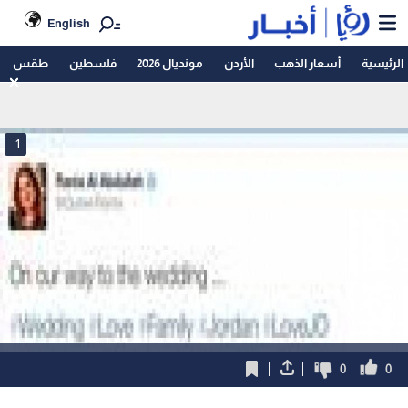
English
الرئيسية
أسعار الذهب
الأردن
مونديال 2026
فلسطين
طقس
1
0
0