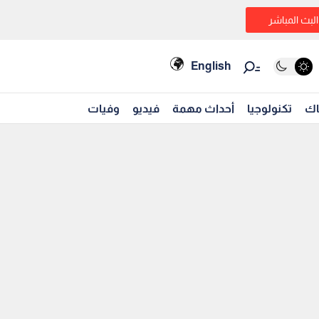
البث المباشر
English
اك
تكنولوجيا
أحداث مهمة
فيديو
وفيات