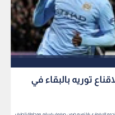
ناع توريه بالبقاء في
نجمه الايفواري يايا توريه ضمن صفوف فريقه, ومحاولة تلطيف