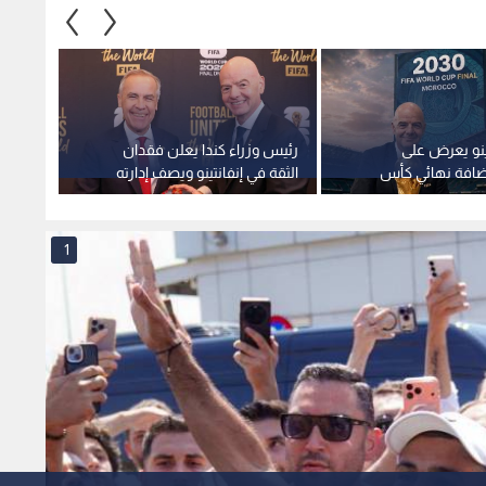
نتينو يعرض على
رئيس وزراء كندا يعلن فقدان
تجديد 
ضافة نهائي كأس
الثقة في إنفانتينو ويصف إدارته
لقيادة 
للفيفا بغير المقبولة
1