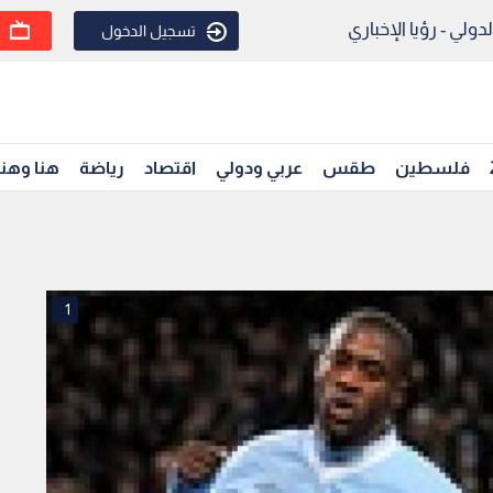
ولي - رؤيا الإخباري
تسجيل الدخول
فلسطين
طقس
عربي ودولي
اقتصاد
رياضة
هنا وهن
1