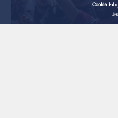
Cooki
ية
م محمد صلاح فور
1
x
0:00