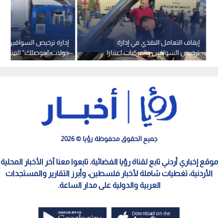
إيقاف التعامل النقدي في إدارة
إدارة ترخيص السواقين تع
ترخيص السواقين والمركبات اعتبارا
جولات "بنوصلك" المتنقلة
من 2 أغسطس 2026
جميع الحقوق محفوظة رؤيا © 2026
موقع إخباري أردني تابع لقناة رؤيا الفضائية. تابعوا معنا آخر الأخبار المحلية
الأردنية، تغطيات شاملة لأخبار فلسطين، وأبرز التقارير والمستجدات
العربية والدولية على مدار الساعة.