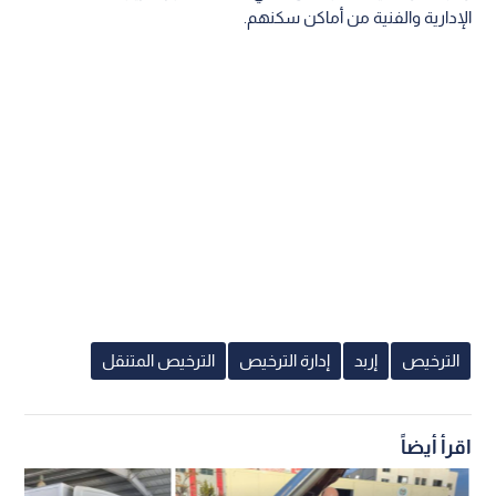
الإدارية والفنية من أماكن سكنهم.
الترخيص
إربد
إدارة الترخيص
الترخيص المتنقل
اقرأ أيضاً