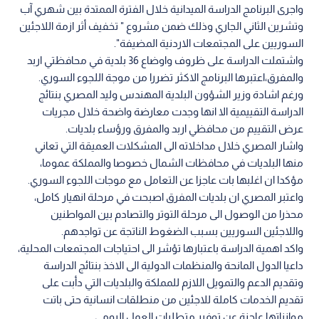
واجرى البرنامج الدراسة الميدانية خلال الفترة الممتدة بين شهري آب
وتشرين الثاني الجاري وذلك ضمن مشروع " تخفيف أثر ازمة اللاجئين
السوريين على المجتمعات الاردنية المضيفة".
واشتملت الدراسة على ظروف واوضاع 36 بلدية في محافظتي اربد
والمفرق،اعتبرها البرنامج الاكثر تضررا من موجة اللجوء السوري.
ورغم اشادة وزير الشؤون البلدية المهندس وليد المصري بنتائج
الدراسة التقييمية الا انها وجدت معارضة واضحة خلال مجريات
عرض التقييم من محافظي اربد والمفرق ورؤساء بلديات.
واشار المصري خلال مداخلاته الى المشكلات العميقة التي تعاني
منها البلديات في محافظات الشمال خصوصا والمملكة عموما،
مؤكدا ان اغلبها بات عاجزا عن التعامل مع موجات اللجوء السوري.
واعتبر المصري ان بلديات المفرق اصبحت في مرحلة انهيار كامل،
محذرا من الوصول الى مرحلة التوتر والتصادم بين المواطنين
واللاجئين السوريين بسبب الضغوط الناتجة عن تواجدهم.
واكد اهمية الدراسة باعتبارها تؤشر الى احتياجات المجتمعات المحلية،
داعيا الدول المانحة والمنظمات الدولية الى الاخذ بنتائج الدراسة
وتقديم الدعم والتمويل اللازم للمملكة والبلديات التي دأبت على
تقديم الخدمات كاملة للاجئين من منطلقات انسانية حتى باتت
موازناتها عاجزة عن توفير متطلبات العمل اليومي.