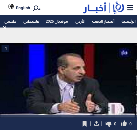
English
الرئيسية
أسعار الذهب
الأردن
مونديال 2026
فلسطين
طقس
1
0
0