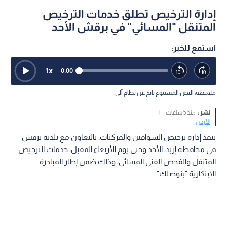
إدارة الترخيص تطلق خدمات الترخيص
المتنقل "المسائي" في برقش الأحد
استمع للخبر:
1
x
0:00
ملاحظة: النص المسموع ناتج عن نظام آلي
نشر :
منذ 5 ساعات
|
الأردن
تنفذ إدارة ترخيص السواقين والمركبات، بالتعاون مع بلدية برقش
في محافظة إربد، الأحد وحتى يوم الأربعاء المقبل، خدمات الترخيص
المتنقل والفحص الفني المسائي، وذلك ضمن إطار المبادرة
الابتكارية "بنوصلك".