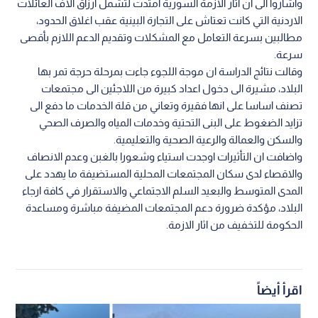
واشاروا الى ان آثار الازمة السورية امتدت لتشمل ارزاق آلاف العائلات
الاردنية التي كانت تعتاش على التجارة البينية عقب اغلاق الحدود،
مطالبين بسرعة التعامل مع المشكلات وتقديم الدعم اللازم بأقصى
سرعة.
وقالت نتائج الدراسة ان موجة اللجوء جاءت بمرحلة حرجة تمر بها
البلاد، مشيرة الى دخول اعداد كبيرة من اللاجئين الى مجتمعات
تصنف اساسا على انها فقيرة وتعاني من قلة الخدمات ما دفع الى
تزايد الضغوط على البنى التحتية وخدمات المياه والصرف الصحي
والسكن والعمالة والرعية الصحية والتعليمية.
واضافت ان التأثيرات اوجدت استياء وشعورا بالغبن وعدم الانصاف
والاقصاء لدى سكان المجتمعات المحلية المستضيفة ما يهدد على
المدى المتوسط والبعيد السلم الاجتماعي والاستقرار في كافة ارجاء
البلاد، مؤكدة ضرورة دعم المجتمعات المضيفة مباشرة ومساعدة
الحكومة للتخفيف من اثار الازمة.
اقرأ أيضاً