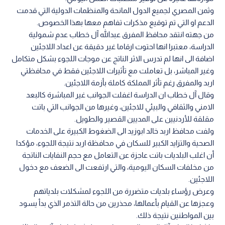
وثمن المصري لجميع الدول المانحة والمنظمات الدولية التي قدمت
الدعم او التي تم توقيع مذكرات تفاهم معها بهذا الخصوص.
من جهته انتقد محافظ المفرق عبدالله آل خطاب عدم شمولية
الدراسة، معتبرا انها احتوت ارقاما غير دقيقة عن اعداد اللاجئين
اضافة الى انها لم تدرس الاثر الناتج عن موجات اللجوء بشكل متكامل
وغير المباشر، بل تعاملت مع تأثيرات اللاجئين فقط في محافظتي
اربد والمفرق رغم تأثر المملكة كاملة بأزمة اللاجئين.
وقال آل خطاب ان الدراسة اغفلت الجوانب غير المباشرة كالبعد
الامني والثقافي والبيئي للاجئين، وغيرها من الجوانب التي باتت
مقلقة للأردنيين على المديين القصير والطويل.
ولفت محافظ اربد خالد ابوزيد الى الضغوط الكبيرة على الخدمات
الصحية والتزايد الكبير للسكان في محافظة اربد نتيجة اللجوء، مؤكدا
أن اغلب البلديات باتت عاجزة عن التعامل مع حجم النفايات الناتجة
من مخلفات السكان اليومية، والتي ارتفعت الى الضعف مع دخول
اللاجئين.
وعرض رؤساء بلديات متضررة من اللجوء لمشكلات بلدياتهم
وعجزها عن القيام بأعمالها، محذرين من حالة التذمر الذي بدأ يسود
بين المواطنين نتيجة ذلك.