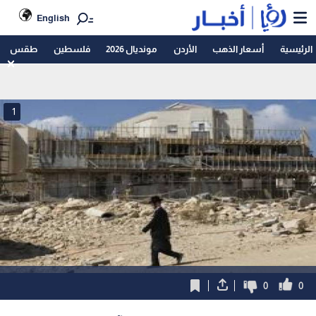
English
الرئيسية
أسعار الذهب
الأردن
مونديال 2026
فلسطين
طقس
1
0
0