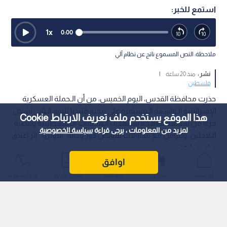
استمع للخبر:
1
x
0:00
ملاحظة: النص المسموع ناتج عن نظام آلي
نشر :
منذ 20 ساعة
|
فلسطين
حذرت محافظة القدس، اليوم الخميس، من أن الـحملة العسكرية
الإسرائيلية الـواسعة الـمستمرة على مخيم قلنديا لليوم الـثاني تشكل
هذا الموقع يستخدم ملف تعريف الارتباط Cookie
جزءا من سياسة ممهجة تستهدف الـمخيمات الـفلسطينية وقضية
لمزيد من المعلومات ، يرجى قراءة
سياسة الخصوصية
الـلاجئين، وتتزامن مع محاولات تقويض دور وكالة "الأونروا" إثر إغلاق
مؤسساتها.
اوافق
الرئيسية
عواجل
المباشر
أحدث الأخبار
الأكثر شيوعًا