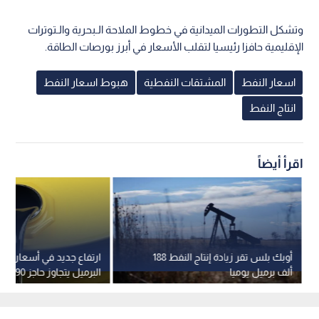
وتشكل التطورات الميدانية في خطوط الملاحة الـبحرية والـتوترات
الإقليمية حافزا رئيسيا لتقلب الأسعار في أبرز بورصات الطاقة.
اسعار النفط
المشتقات النفطية
هبوط اسعار النفط
انتاج النفط
اقرأ أيضاً
أوبك بلس تقر زيادة إنتاج النفط 188
ارتفاع جديد في أسعار النفط
ألف برميل يوميا
البرميل يتجاوز حاجز 90 دولارا