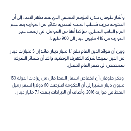
وأشار طوقان خلال المؤتمر الصحفي الذي عقد ظهر الاحد ، إلى أن
الحكومة قررت شطب المنحة القطرية نهائيا من الموازنة بعد عدم
التزام الجانب القطري، مؤكدا أنها من العوامل التي رفعت عجز
الموازنة من 416 مليون دينار الى 900 مليونا‎.
وبين أن فوائد الدين العام تبلغ 1.1 مليار دينار، قائلا إن 5 مليارات دينار
من الدين سببها شركة الكهرباء الوطنية، واكد أن خسائر الشركة
ستنخفض الى صفر العام المقبل‎.
‎ وذكر طوقان أن انخفاض اسعار النفط قلل من إيرادات الدولة 150
مليون دينار مشيرا إلى أن الحكومة افترضت 60 دولارا لسعر رميل
النفط في موازنة 2016‎. وأضاف أن الايرادات بلغت 7.1 مليار دينار .