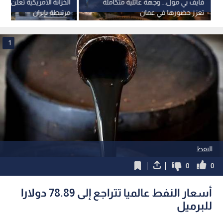
فايف بي مول... وجهة عائلية متكاملة
الخزانة الأمريكية تعلن رف
تعزز حضورها في عمان
مرتبطة بإيران
1
النفط
0
0
أسعار النفط عالميا تتراجع إلى 78.89 دولارا
للبرميل