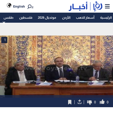
English
الرئيسية
أسعار الذهب
الأردن
مونديال 2026
فلسطين
طقس
1
0
0