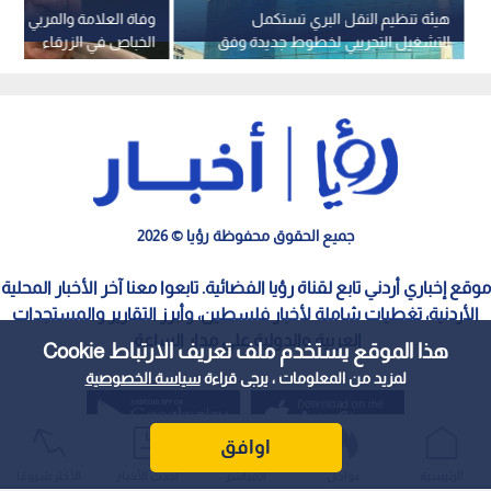
هيئة تنظيم النقل البري تستكمل
وفاة العلامة والمربي الدكت
التشغيل التجريبي لخطوط جديدة وفق
الخباص في الزرقاء
الجدول الزمني المعلن
جميع الحقوق محفوظة رؤيا © 2026
موقع إخباري أردني تابع لقناة رؤيا الفضائية. تابعوا معنا آخر الأخبار المحلية
الأردنية، تغطيات شاملة لأخبار فلسطين، وأبرز التقارير والمستجدات
العربية والدولية على مدار الساعة.
هذا الموقع يستخدم ملف تعريف الارتباط Cookie
لمزيد من المعلومات ، يرجى قراءة
سياسة الخصوصية
اوافق
الرئيسية
عواجل
المباشر
أحدث الأخبار
الأكثر شيوعًا