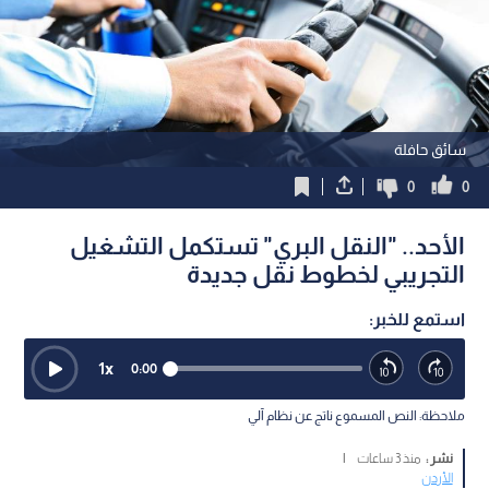
سائق حافلة
0
0
الأحد.. "النقل البري" تستكمل التشغيل
التجريبي لخطوط نقل جديدة
استمع للخبر:
1
x
0:00
ملاحظة: النص المسموع ناتج عن نظام آلي
نشر :
منذ 3 ساعات
|
الأردن