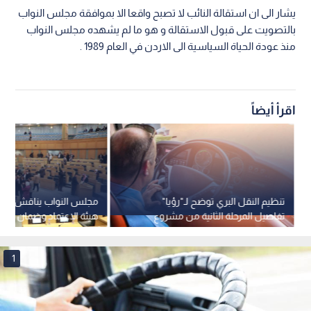
يشار الى ان استقالة النائب لا تصبح واقعا الا بموافقة مجلس النواب
بالتصويت على قبول الاستقالة و هو ما لم يشهده مجلس النواب
منذ عودة الحياة السياسية الى الاردن في العام 1989 .
اقرأ أيضاً
تنظيم النقل البري توضح لـ"رؤيا"
مجلس النواب يناقش مشر
تفاصيل المرحلة الثانية من مشروع
هيئة الاعتماد وضمان الجو
النقل المنتظم بين المحافظات
2026 الأحد
1