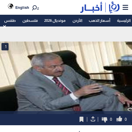
English
الرئيسية
أسعار الذهب
الأردن
مونديال 2026
فلسطين
طقس
1
0
0