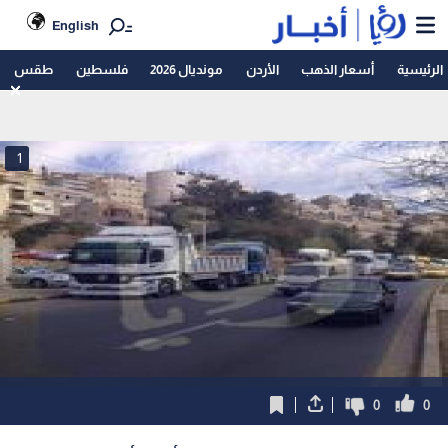
English
الرئيسية
أسعار الذهب
الأردن
مونديال 2026
فلسطين
طقس
1
0
0