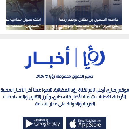
جامعة الحسين بن طلال توضح ردها
إخلاء سبيل محامية ضبط ب
على تقرير "ديوان المحاسبة" وتؤكد
"مسدس" بمحطة القطار
تصويب معظم الملاحظات
جميع الحقوق محفوظة رؤيا © 2026
موقع إخباري أردني تابع لقناة رؤيا الفضائية. تابعوا معنا آخر الأخبار المحلية
الأردنية، تغطيات شاملة لأخبار فلسطين، وأبرز التقارير والمستجدات
العربية والدولية على مدار الساعة.