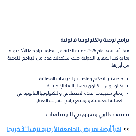
برامج نوعية وتكنولوجيا قانونية
منذ تأسيسها عام 1976، عملت الكلية على تطوير برامجها الأكاديمية
بما يواكب الـمعايير الـدولية، حيث استحدثت عددا من الـبرامج الـنوعية
من أبرزها:
ماجستير التحكيم وماجستير الدراسات القضائية.
بكالوريوس القانون (مسار اللغة الإنجليزية).
إدماج تطبيقات الذكاء الاصطناعي والتكنولوجيا القانونية في
العملية التعليمية، وتوسيع برامج الـتدريب الـعملي.
تصنيف عالمي وتفوق في الـمسابقات
اقرأ أيضا: تمريض الجامعة الأردنية تزف 311 خريجا