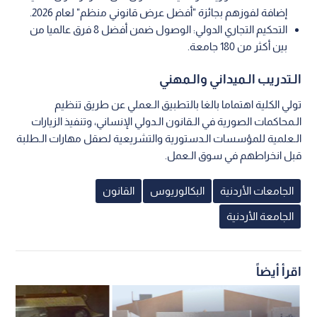
إضافة لفوزهم بجائزة "أفضل عرض قانوني منظم" لعام 2026.
التحكيم التجاري الدولي: الوصول ضمن أفضل 8 فرق عالميا من
بين أكثر من 180 جامعة.
الـتدريب الـميداني والـمهني
تولي الكلية اهتماما بالغا بالتطبيق الـعملي عن طريق تنظيم
الـمحاكمات الصورية في الـقانون الـدولي الإنساني، وتنفيذ الزيارات
الـعلمية للمؤسسات الـدستورية والتشريعية لصقل مهارات الـطلبة
قبل انخراطهم في سوق الـعمل.
الجامعات الأردنية
البكالوريوس
القانون
الجامعة الأردنية
اقرأ أيضاً