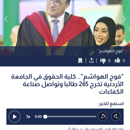
"فوج الهواشم"
0
0
"فوج الهواشم".. كلية الحقوق في الجامعة
الأردنية تخرج 265 طالبا وتواصل صناعة
الكفاءات
استمع للخبر:
1
x
0:00
ملاحظة: النص المسموع ناتج عن نظام آلي