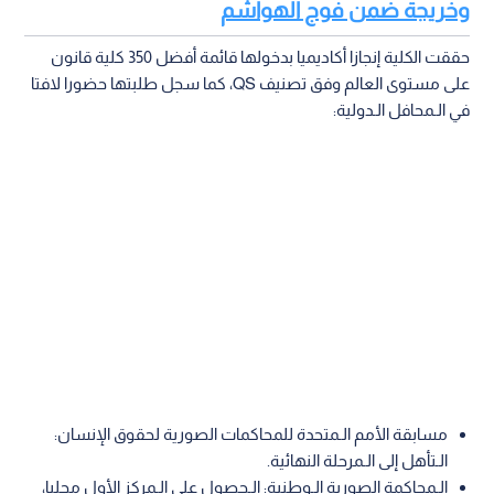
وخريجة ضمن فوج الهواشم
حققت الكلية إنجازا أكاديميا بدخولها قائمة أفضل 350 كلية قانون
على مستوى العالم وفق تصنيف QS، كما سجل طلبتها حضورا لافتا
في الـمحافل الـدولية:
مسابقة الأمم الـمتحدة للمحاكمات الصورية لحقوق الإنسان:
الـتأهل إلى الـمرحلة النهائية.
الـمحاكمة الصورية الـوطنية: الـحصول على الـمركز الأول محليا،