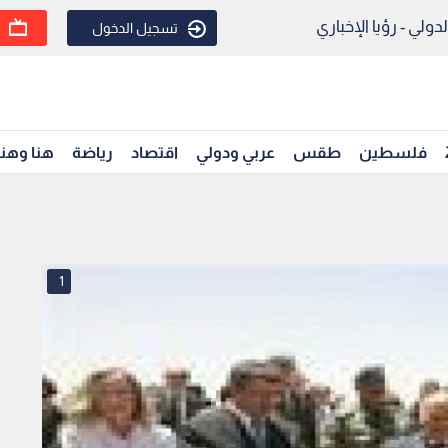
ولي - رؤيا الإخباري
تسجيل الدخول
فلسطين
طقس
عربي ودولي
اقتصاد
رياضة
هنا وهن
1