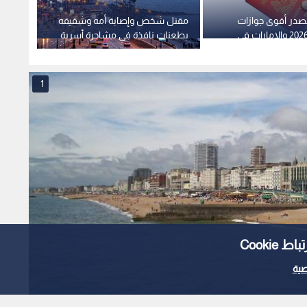
صدر أقوى جوازات
مقتل شخص وإصابة أمه وشقيقه
من أضو
السفر لعام 2026 والإمارات في
بطعنات نافذة في مشاجرة أسرية
القصة
بالإسكندرية
"إمبرا
1
Cooki
ية