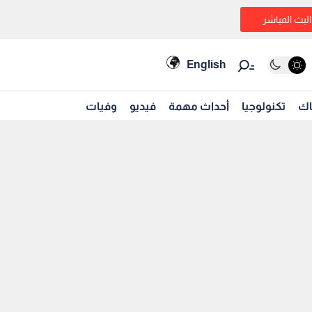
البث المباشر
English
اك
تكنولوجيا
أحداث مهمة
فيديو
وفيات