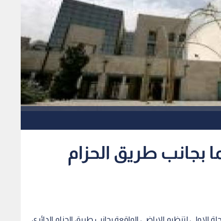
: ادخال 311 دونما بجانب طريق الحزام
رحلة الاولى لتنظيم الاراضي الواقعة بجانب طريق الحزام الدائري