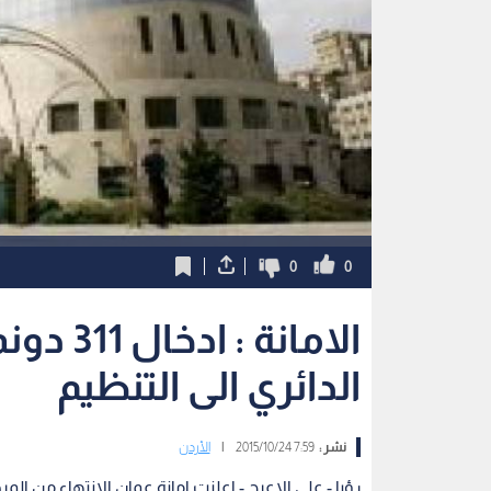
0
0
الامانة 
الدائري الى التنظيم
نشر :
7:59 2015/10/24
|
الأردن
رؤيا - علي الاعرج - اعلنت امانة عمان الانتهاء من الم