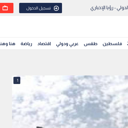
ولي - رؤيا الإخباري
تسجيل الدخول
فلسطين
طقس
عربي ودولي
اقتصاد
رياضة
هنا وهن
1