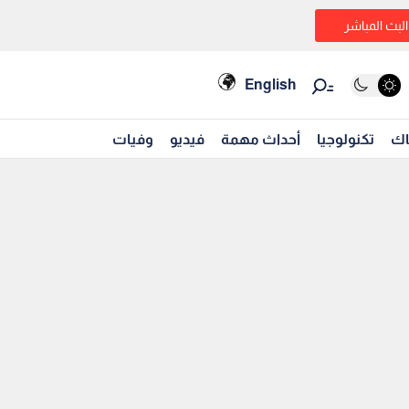
البث المباشر
English
اك
تكنولوجيا
أحداث مهمة
فيديو
وفيات