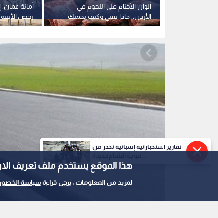
متابعة شكاوى
ألوان الأختام على اللحوم في
أمانة عمان:
لاغ عبر
الأردن.. ماذا تعني وكيف تحميك
رخص الأبنية 
من الغش؟
التسهيلات ا
تقارير استخباراتية إسبانية تحذر من
موجة اقتحام جديدة...
هذا الموقع يستخدم ملف تعريف الارتباط e
لمزيد من المعلومات ، يرجى قراءة
سياسة الخصوص