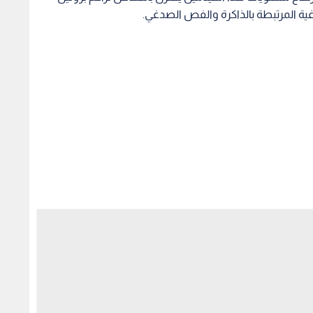
واعتمد الباحثون في الدراسة على تحليل بيانات 793 مشاركا من دراسة "فرامينغهام للقلب"، بمتوسط أعمار بلغ 39
ورغم أن النتائج بينت حماية ملحوظة ضد تراكم بروتين «تاو»، إلا أنها لم تسجل أي أثر لفيتامين (D) على بروتين «بيتا