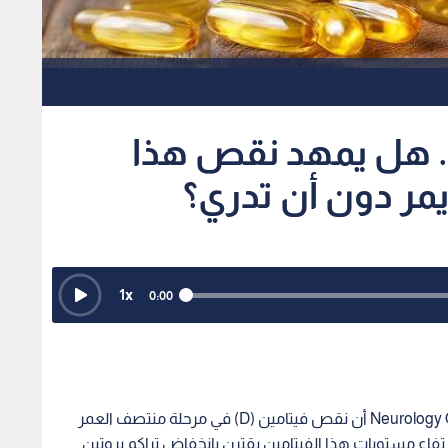
1
x
0:00
كشفت دراسة حديثة نشرت في مجلة Neurology Open Access أن نقص فيتامين (D) في مرحلة منتصف العمر
تفاع مستويات هذا الفيتامين يقترن بانخفاض تراكم بروتين
ية المرتبطة بالذاكرة والفص الصدغي.