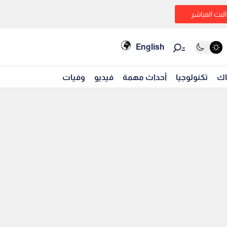
البث المباشر
English
اك
تكنولوجيا
أحداث مهمة
فيديو
وفيات