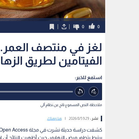
ملاحظة: النص المسموع ناتج عن نظام آلي
نشر :
9:29 2026/8/5
|
هنا وهناك
يرتبط بتطور مرض الزهايمر، حيث أظهرت النتائج أن ار
«تاو» المسؤول عن التلف العصبي في المناطق الدماغ