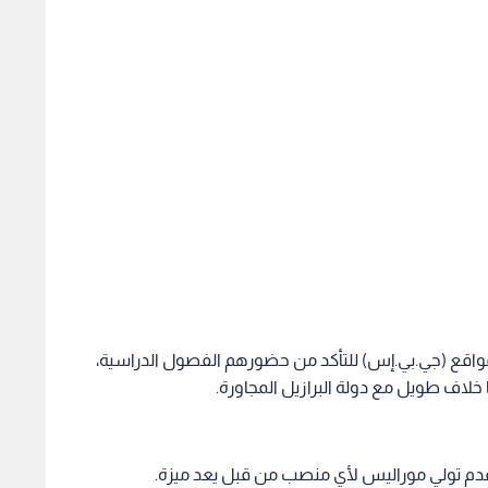
مواقع (جي.بي.إس) للتأكد من حضورهم الفصول الدراسية،
خلاف طويل مع دولة البرازيل المجاورة.
 أي منصب حكومي. لنأمل ألا يكون فاسدا".