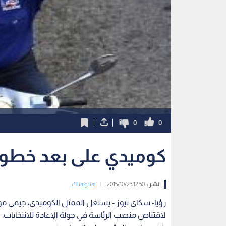
0
0
كوميدي على بعد خطوة
نشر :
12:50 2015/10/23
|
هنا وهناك
رؤيا- سكاي نيوز - يستغل الممثل الكوميدي، جيمي 
لاقتناص منصب الرئاسة في جولة الإعادة للانتخابات، ال