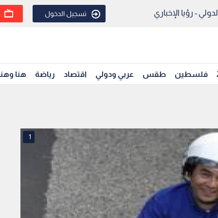
ولي - رؤيا الإخباري
تسجيل الدخول
فلسطين
طقس
عربي ودولي
اقتصاد
رياضة
هنا وهن
1