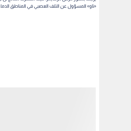
عاما عند أخذ عينات الدم، حيث خضعوا بعد 16 عاما لتصوير مقطعي بالإصدار البوزيتروني (PET).