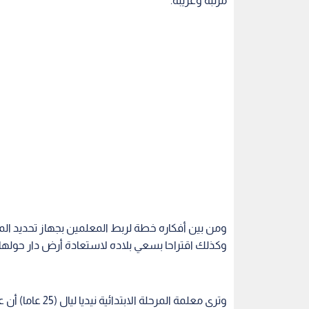
ومن بين أفكاره خطة لربط المعلمين بجهاز تحديد ال
وكذلك اقتراحا بسعي بلاده لاستعادة أرض دار حولها 
وترى معلمة المرحلة الابتدائية نيديا ليال (25 عاما) أن عدم تولي موراليس لأي منصب من قبل يعد ميزة.
وقالت: "يمكن أن يساعد غواتيمالا، رغم أنه لم يشغل
هنا وهناك
اقرأ أيضاً