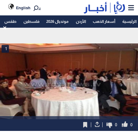
English
الرئيسية
أسعار الذهب
الأردن
مونديال 2026
فلسطين
طقس
1
0
0