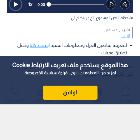
1
x
0:00
ملاحظة: النص المسموع ناتج عن نظام آلي
نشر :
منذ ساعتين
|
الأردن
لمعرفة تفاصيل العزاء ومعلومات الفقيد
إضغط هنا
وحمل
تطبيق وفيات
هذا الموقع يستخدم ملف تعريف الارتباط Cookie
توفي الشاب آدم عمر القطاطشة إثر تعرضه لحادث سير مروع وقع
لمزيد من المعلومات ، يرجى قراءة
سياسة الخصوصية
على طريق العقبة – القويرة.
اوافق
الرئيسية
عواجل
المباشر
أحدث الأخبار
الأكثر شيوعًا