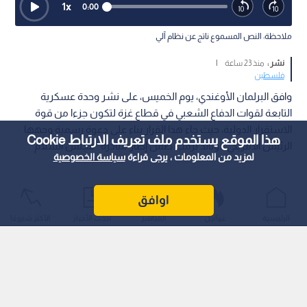
1
x
0:00
ملاحظة: النص المسموع ناتج عن نظام آلي
نشر :
منذ 23 ساعة
|
فلسطين
وافق البرلمان الأوغندي، يوم الخميس، على نشر وحدة عسكرية
التابعة لقوات الدفاع الشعبي في قطاع غزة لتكون جزءا من قوة
الاستقرار الدولية، حيث جاء هذا القرار بناء على دعوة رسمية وجهها
هذا الموقع يستخدم ملف تعريف الارتباط Cookie
الرئيس الأمريكي دونالد ترمب ضمن إطار مبادرة "مجلس السلام".
لمزيد من المعلومات ، يرجى قراءة
سياسة الخصوصية
اوافق
الرئيسية
عواجل
المباشر
أحدث الأخبار
الأكثر شيوعًا