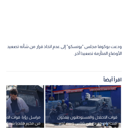
ودعت بوكوفا مجلس "يونسكو" إلى عدم اتخاذ قرار من شأنه تصعيد
الأوضاع المتأزمة تصعيدا آخر.
اقرأ أيضاً
قوات الاحتلال والمستوطنون ينفذون
مراسل رؤيا: قوات الاحتل
اقتحامات جديدة في نابلس وبيت لحم
من مخيم قلنديا شمال ا