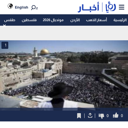
English
الرئيسية
أسعار الذهب
الأردن
مونديال 2026
فلسطين
طقس
1
0
0