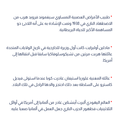
*
طبيب الأمراض العصبية النمساوي سيغموند فرويد هرب من
الاضطهاد النازي في 1938 وتمت الإشادة به على أنه اللاجئ ذو
المساهمة الأكبر للحياة البريطانية.
*
مادلين أولبرايت كانت أول وزيرة للخارجية في تاريخ الولايات المتحدة
عائلتها هربت مرتين من تشيكوسلوفاكيا سابقا قبل انتقالها إلى
أمريكا.
*
عائلة المغنية غلوريا استيفان غادرت كوبا عندما استولى فيديل
كاسترو على السلطة بعد ذلك احتجز والدها الراحل في تلك البلاد.
*
العالم اليهودي ألبرت أينشتاين غادر من ألمانيا إلى أمريكا في أوائل
الثلاثينيات فظهور الحزب النازي جعل العمل في ألمانيا صعبا عليه.