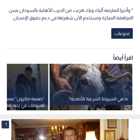
*
وأخيرا العارضة أليك ويك هربت من الحرب الأهلية بالسودان بسن
المراهقة المبكرة وتستخدم الآن شهرتها في دعم حقوق الإنسان.
منوعات
اقرأ أيضاً
ما هي الشروط الشرعية للأضحية؟
"صفعة ماكرون" صمت وو
الفروقات في ردود الفعل 
بين الرجل والمرأة
1