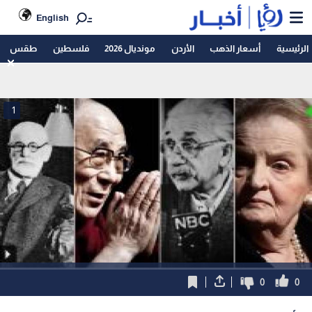
English
الرئيسية
أسعار الذهب
الأردن
مونديال 2026
فلسطين
طقس
1
0
0