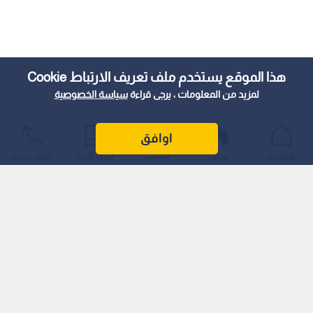
هذا الموقع يستخدم ملف تعريف الارتباط Cookie
لمزيد من المعلومات ، يرجى قراءة
سياسة الخصوصية
اوافق
الرئيسية
عواجل
المباشر
أحدث الأخبار
الأكثر شيوعًا
رائد التحكيم الأردني إلى العالمية
يعد حسونة علامة فارقة في تاريخ التحكيم الأردني، حيث شارك في
120 مباراة دولية، ووصل إلى أعلى مستويات التمثيل حين قاد ثلاث
مباريات في كأس العالم 2002 في اليابان وكوريا الجنوبية، وهي
سابقة لم تتكرر بعد في سجل التحكيم الأردني.
قاد حينها مواجهات نارية مثل: