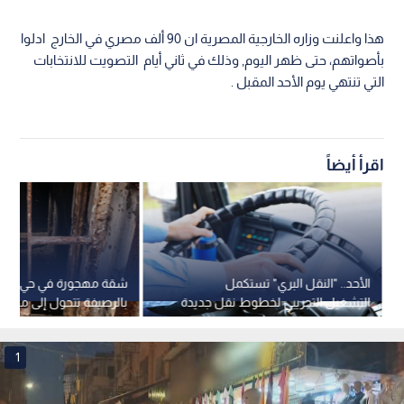
هذا واعلنت وزاره الخارجية المصرية ان 90 ألف مصري في الخارج ادلوا
بأصواتهم، حتى ظهر اليوم, وذلك في ثاني أيام التصويت للانتخابات
التي تنتهي يوم الأحد المقبل .
اقرأ أيضاً
الأحد.. "النقل البري" تستكمل
شقة مهجورة في حي الظا
التشغيل التجريبي لخطوط نقل جديدة
بالرصيفة تتحول إلى مصدر 
والبلدية توضح
1