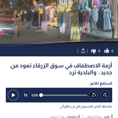
0
0
أزمة الاصطفاف في سوق الزرقاء تعود من
جديد.. والبلدية ترد
استمع للخبر:
1
x
0:00
ملاحظة: النص المسموع ناتج عن نظام آلي
نشر :
منذ 9 ساعات
|
آخر تحديث :
منذ 7 ساعات