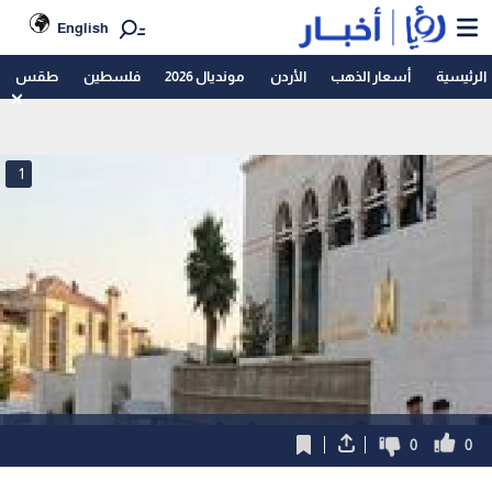
English
الرئيسية
أسعار الذهب
الأردن
مونديال 2026
فلسطين
طقس
1
0
0