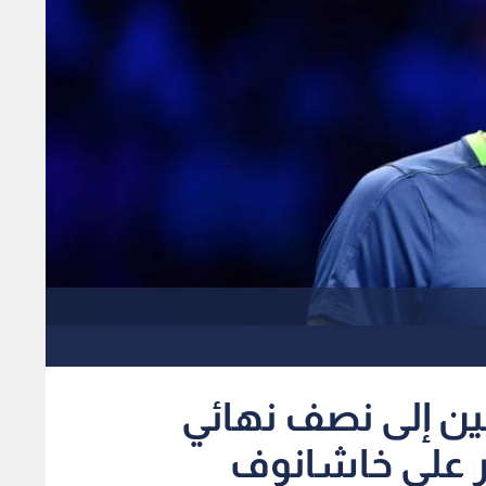
لين إلى نصف نهائي
ر على خاشانوف