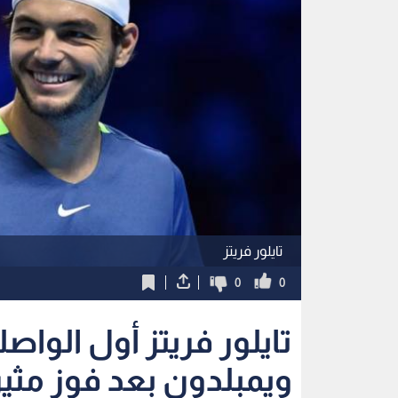
تايلور فريتز
0
0
تايلور فريتز أول الواص
ويمبلدون بعد فوز مثي