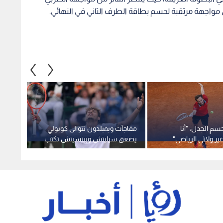
واجهة مرتقبة لحسم بطاقة الطرف الثاني في النهائي.
م الجدل: "أنا
مفاجآت ويمبلدون تتوالى كوبولي
الكارا
ر ولائي الرياضي"
يصعق سيليتش وبينسيتش تكتب
مع ليه
التاريخ بإسم سويسرا