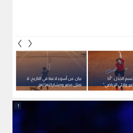
م الجدل: "أنا
بيان عن أسوء لاعبة في التاريخ: لا
ألكارا
ر ولائي الرياضي"
تمثل مصر ومشاركتها لغز
بعد ا
1