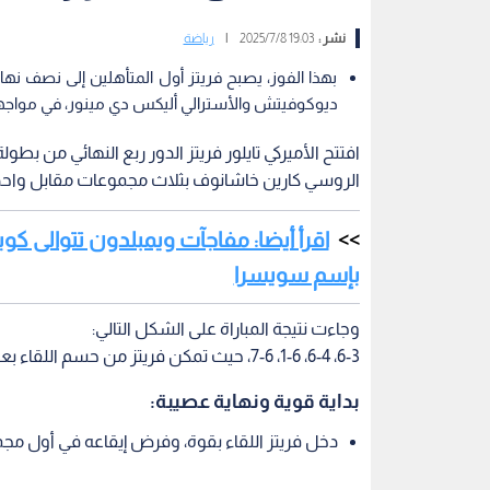
نشر :
19:03 2025/7/8
|
رياضة
بهذا الفوز، يصبح فريتز أول المتأهلين إلى نصف نه
ديوكوفيتش والأسترالي أليكس دي مينور، في مواجهة
افتتح الأميركي تايلور فريتز الدور ربع النهائي من بطو
الروسي كارين خاشانوف بثلاث مجموعات مقابل واحدة،
اقرأ أيضا: مفاجآت ويمبلدون تتوالى 
بإسم سويسرا
وجاءت نتيجة المباراة على الشكل التالي:
6-3، 6-4، 1-6، 7-6، حيث تمكن فريتز من حسم اللقاء بعد ساعتين ونصف من اللعب القوي والمنافسة الشرسة.
بداية قوية ونهاية عصيبة:
دخل فريتز اللقاء بقوة، وفرض إيقاعه في أول مجموعتين،