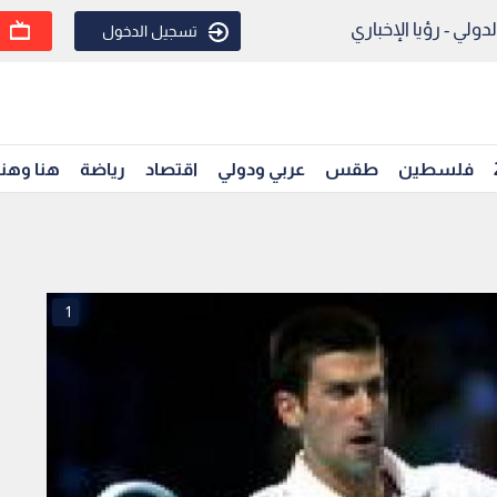
ولي - رؤيا الإخباري
تسجيل الدخول
فلسطين
طقس
عربي ودولي
اقتصاد
رياضة
هنا وهن
1