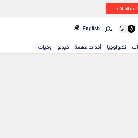
البث المباشر
English
اك
تكنولوجيا
أحداث مهمة
فيديو
وفيات