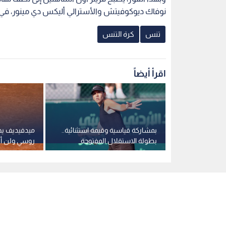
نوفاك ديوكوفيتش والأسترالي أليكس دي مينور، في م
تنس
كرة التنس
اقرأ أيضاً
ر شريف تتأهل
بمشاركة قياسية وقيمة استثنائية..
ميدفيديف يحس
بطولة الاستقلال المفتوحة
روسي ولن أغي
تواصل ترك بصمتها على رياضة
التنس محليا