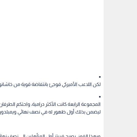
لكن اللاعب الأميركي فوجئ بانتفاضة قوية من خاشانوف 
ليضمن بذلك أول ظهور له في نصف نهائي ويمبلدون خ
وبهذا الفوز، يصبح فريتز أول المتأهلين إلى نصف نها