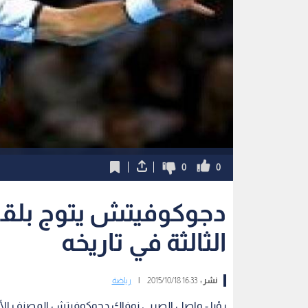
0
0
دجوكوفيتش يتوج بلق
الثالثة في تاريخه
نشر :
16:33 2015/10/18
|
رياضة
رؤيا - واصل الصربي نوفاك دجوكوفيتش المصنف الأول 