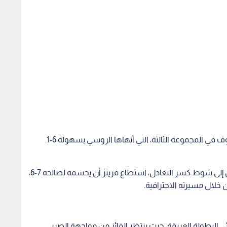
في المجموعة الثالثة، التي أنهاها الروسي بسهولة 6-1.
المجموعة الرابعة كانت الأكثر درامية، واحتكم الطرفان إلى شوط كسر التعادل، استطاع فريتز أن يحسمه لصالحه 7-6،
لال مسيرته الاحترافية.
ئي البطولة العريقة، حيث ينتظر الفائز من مواجهة الصربي