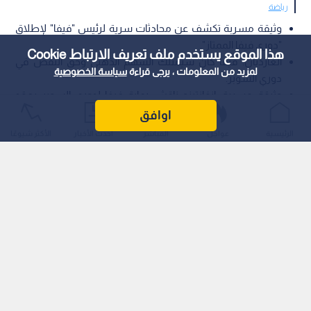
رياضة
وثيقة مسربة تكشف عن محادثات سرية لرئيس "فيفا" لإطلاق
"دوري فيفا الممتاز".
هذا الموقع يستخدم ملف تعريف الارتباط Cookie
الغارديان: فيفا كان سيمتلك السهم الذهبي وحق النقض في
لمزيد من المعلومات ، يرجى قراءة
سياسة الخصوصية
دوري السوبر.
وثيقة مسربة: إنفانتينو ناقش رعاية فيفا لدوري السوبر بعقد
يمتد 12 عام.ا
اوافق
الرئيسية
عواجل
المباشر
أحدث الأخبار
الأكثر شيوعًا
كشف تقرير استقصائي نشرته صحيفة "ذا غارديان" (The Guardian)
البريطانية عن وثيقة سرية مؤرخة في أكتوبر/تشرين الأول 2020،
تثبت انخراط رئيس الاتحاد الدولي لكرة القدم (فيفا)، جياني إنفانتينو،
في محادثات متقدمة لرعاية مشروع الدوري الأوروبي الانفصالي
وإطلاق علامة "دوري فيفا الممتاز" (FIFA Super League) عليه.