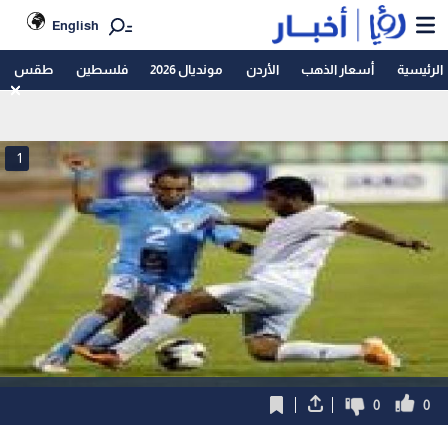
English
الرئيسية
أسعار الذهب
الأردن
مونديال 2026
فلسطين
طقس
1
0
0