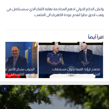
واعلن الحكم الدولي ادهم المخادمة نهاية اللقاء الذي سيستكمل في
وقت لاحق نظرا لعدم عودة الكهرباء الى الملعب.
اقرأ أيضاً
مصدر لرؤيا: الفيفا يحول مستحقات
الرجوب يشكر الأمير
النشامى عقب تغريدة الأمير علي
اللاعب الفلسطيني كمحلي
1