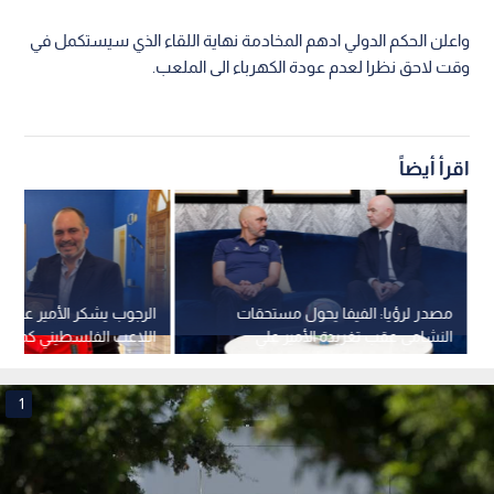
واعلن الحكم الدولي ادهم المخادمة نهاية اللقاء الذي سيستكمل في
وقت لاحق نظرا لعدم عودة الكهرباء الى الملعب.
اقرأ أيضاً
مصدر لرؤيا: الفيفا يحول مستحقات
الرجوب يشكر الأمير
النشامى عقب تغريدة الأمير علي
اللاعب الفلسطيني كمحلي
1