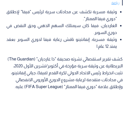
رياضة
وثيقة مسربة تكشف عن محادثات سرية لرئيس "فيفا" لإطلاق
"دوري فيفا الممتاز".
الغارديان: فيفا كان سيمتلك السهم الذهبي وحق النقض في
دوري السوبر.
وثيقة مسربة: إنفانتينو ناقش رعاية فيفا لدوري السوبر بعقد
يمتد 12 عام.ا
كشف تقرير استقصائي نشرته صحيفة "ذا غارديان" (The Guardian)
البريطانية عن وثيقة سرية مؤرخة في أكتوبر/تشرين الأول 2020،
تثبت انخراط رئيس الاتحاد الدولي لكرة القدم (فيفا)، جياني إنفانتينو،
في محادثات متقدمة لرعاية مشروع الدوري الأوروبي الانفصالي
وإطلاق علامة "دوري فيفا الممتاز" (FIFA Super League) عليه.