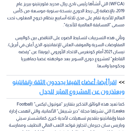
(WFCA) التي أنشأها رئيس نادي ريال مدريد فلورنتينو بيريز عام
2019، بالإضافة إلى ربط الدوري بنسخة سنوية موسعة من كأس
العالم للأندية تقام على مدى ثلاثة أسابيع بنظام خروج المغلوب تحت
مسمى "المسابقة العالمية للأندية".
وتأتي هذه التسريبات لتسليط الضوء على التناقض بين كواليس
المفاوضات السرية والموقف العلني للإنفانتينو، الذي أعلن في أبريل/
نيسان 2021 أمام كونغرس الاتحاد الأوروبي (يويفا) عن "رفضه
القاطع" لمشروع دوري السوبر بعد مواجهته غضبا جماهيريا
وحكوميا واسعا.
اقرأ أيضا: أعضاء الفيفا يجددون الثقة بإنفانتينو
ويعتذرون عن المشروع المثير للجدل
كما تعيد هذه الوثائق التذكير بتقارير "فوتبول ليكس" (Football
Leaks) التي نشرتها مجلة "دير شبيغل" الألمانية، والتي اتهمت إدارة
فيفا وإنفانتينو بتقديم تسهيلات لأندية كبرى كمانشستر سيتي
وباريس سان جيرمان لتجاوز قواعد اللعب المالي النظيف، وممارسة