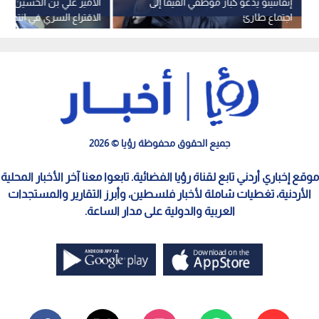
إنفانتينو يدعو كبار موظفي الفيفا إلى
الأمير علي بن الحسين يدع
اجتماع طارئ
الاقتراع السري في انتخابات
جميع الحقوق محفوظة رؤيا © 2026
موقع إخباري أردني تابع لقناة رؤيا الفضائية. تابعوا معنا آخر الأخبار المحلية
الأردنية، تغطيات شاملة لأخبار فلسطين، وأبرز التقارير والمستجدات
العربية والدولية على مدار الساعة.