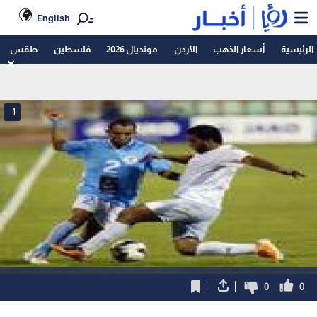
English
الرئيسية
أسعار الذهب
الأردن
مونديال 2026
فلسطين
طقس
1
0
0