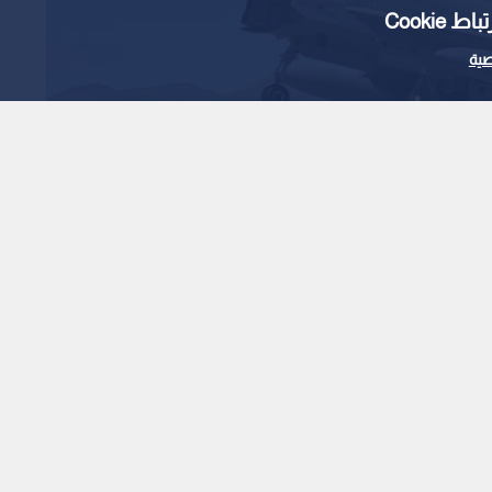
Cooki
ية
Read in English
تعد لهجوم منسق
 مدعومة من إيران
1
x
0:00