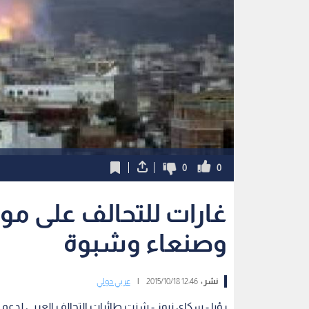
0
0
غارات للتحالف على مو
وصنعاء وشبوة
نشر :
12:46 2015/10/18
|
عربي دولي
رؤيا - سكاي نيوز - شنت طائرات التحالف العربي لدع