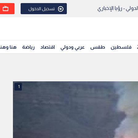
ولي - رؤيا الإخباري
تسجيل الدخول
فلسطين
طقس
عربي ودولي
اقتصاد
رياضة
هنا وهن
1