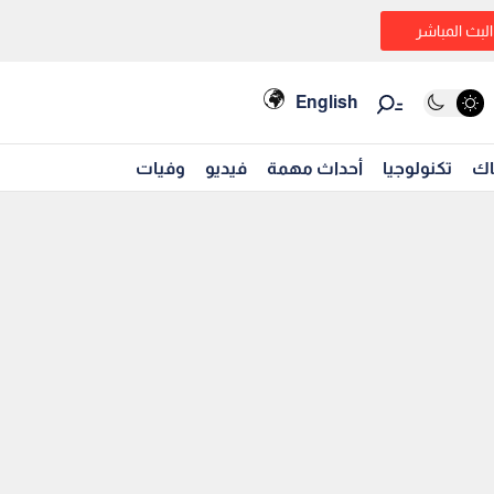
البث المباشر
English
اك
تكنولوجيا
أحداث مهمة
فيديو
وفيات