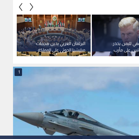
مي لليمن يحذر:
البرلمان العربي يدين هجمات
يين على مأرب
ميليشيا الحوثي على المملكة
جريحا
ر بصراع واسع
العربية السعودية واليمن
مأرب
1