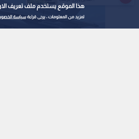
هذا الموقع يستخدم ملف تعريف الارتباط e
لمزيد من المعلومات ، يرجى قراءة
سياسة الخصوص
طائرة حربية سعودية
0
0
رويترز: السعودية تس
"وشيك" تشنه جماعات
استمع للخبر:
ملاحظة: النص المسموع ناتج عن نظام آلي