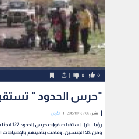
0
0
"حرس الحدود " تستقبل 122 لاجئا س
نشر :
7:06 2015/10/18
|
الأردن
ومن كلا الجنسين، وقامت بتأمينهم بالإحتياجات ا