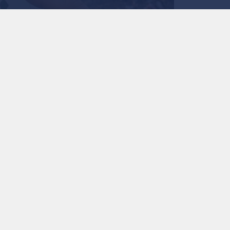
صورة مولدة بالذكاء الإصطناعي
0
0
"رؤية عمان" تؤكد متا
وتدعو للإبلاغ عبر القن
استمع للخبر:
ملاحظة: النص المسموع ناتج عن نظام آلي
نشر :
منذ 14 ساعة
|
الأردن