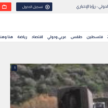
ولي - رؤيا الإخباري
تسجيل الدخول
فلسطين
طقس
عربي ودولي
اقتصاد
رياضة
هنا وهن
1