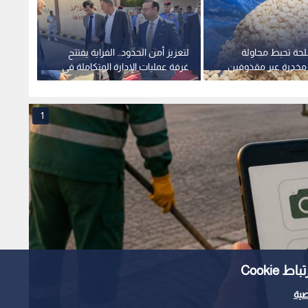
لحة تحبط محاولة
لتعزيز أمن الحدود.. الفراية يفتتح
الجيش 
مخدرة عبر مقذوفين
غرفة عمليات الإدارة المتكاملة في
العسكر
معبر وادي عربة
تسلل 
الشمال
1
Cooki
ية