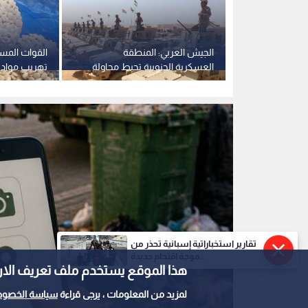
الجيش العربي: التعامل مع 231
الجيش العربي: المنطقة
القوات المس
محاولة تهريب وتسلل وضبط 11
العسكرية الجنوبية تحبط محاولة
تهريب مواد 
 بداية 2026
تسلل 5 أشخاص
تقارير استخباراتية إسبانية تحذر من
موجة اقتحام جديدة...
هذا الموقع يستخدم ملف تعريف الارتباط e
لمزيد من المعلومات ، يرجى قراءة
سياسة الخصوص