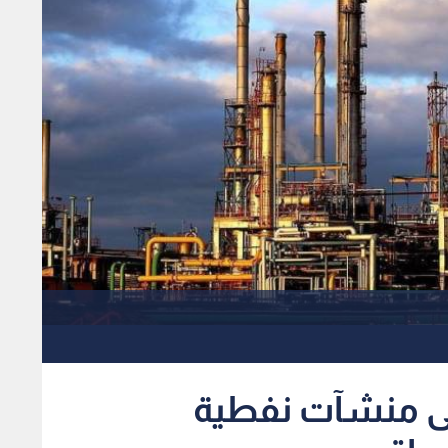
لى منشآت نفطية