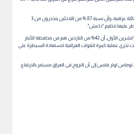
وقال المنظمة إن النازحين يمثلون أكثر من 500 ألف عائلة عراقية، وأن نسبة 87 % من اللاجئين ينحدرون من 3
طر عليها تنظيم "داعش".
وأضافت المنظمة في تقرير لها يوم الجمعة 16 أكتوبر/تشرين الأول، أن 42% من النازحين هم من محافظة الأنبار
يث تجري عملية كبيرة للقوات العراقية لاستعادة السيطرة على
توماس لوثر فايس إلى أن النزوح في العراق مستمر بالارتفاع،