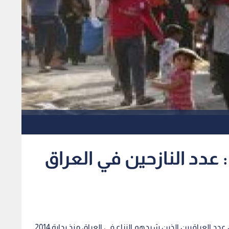
 عدد النازحين في العراق
رؤيا - روسيا اليوم - أعلنت المنظمة الدولية للهجرة أن عدد العراقيين الذين شردهم النزاع في العراق منذ بداية 2014