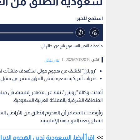
سعودية انطلق من الع
استمع للخبر:
ملاحظة: النص المسموع ناتج عن نظام آلي
نشر :
20:14 2026/7/30
|
عربي دولي
"رويترز" تكشف عن هجوم حوثي استهدف منشآت نفط
ضربات أمريكية سعودية في العراق تسفر عن مقتل نحو 20 مستشارا إير
أفادت وكالة "رويترز"، نقلا عن مصادر إقليمية، بأ
المنطقة الشرقية بالمملكة العربية السعودية.
وأوضحت المصادر أن الهجوم انطلق من الأراضي العراق
اتساع رقعة المواجهة الإقليمية.
اقرأ أيضا: السعودية تدين الهجوم الإ