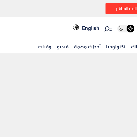
البث المباشر
English
اك
تكنولوجيا
أحداث مهمة
فيديو
وفيات