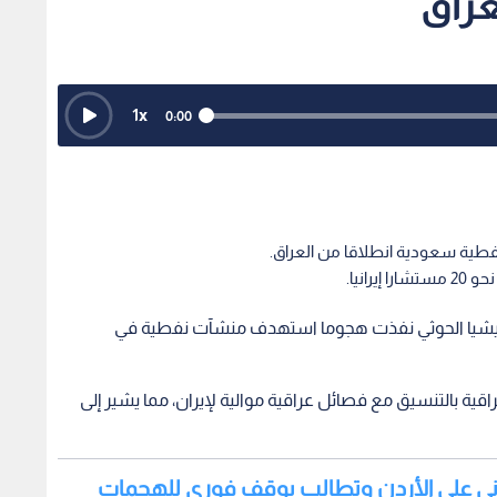
راق
1
x
0:00
ية سعودية انطلاقا من العراق.
انيا.
ن ميليشيا الحوثي نفذت هجوما استهدف منشآت نفطية في
ية بالتنسيق مع فصائل عراقية موالية لإيران، مما يشير إلى
يراني على الأردن وتطالب بوقف فوري للهجمات