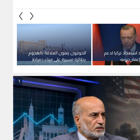
 استعداد تركيا لدعم
الحوثيون ينفون العلاقة بالهجوم
"أكسيو
إعمار جنوبه
بطائرة مسيرة على ميناء دمياط
فانس و
المصري
إلى ال
1