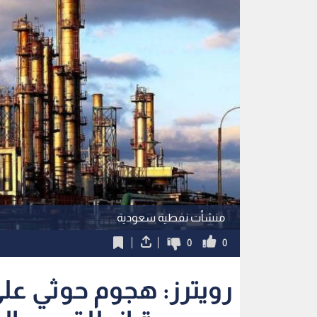
منشأت نفطية سعودية
0
0
رويترز: هجوم حوثي ع