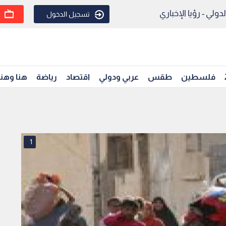
ولي - رؤيا الإخباري
تسجيل الدخول
فلسطين
طقس
عربي ودولي
اقتصاد
رياضة
هنا وهن
1