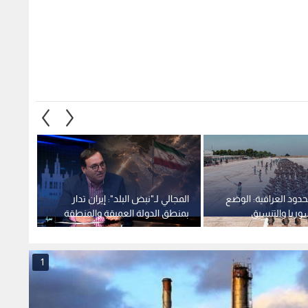
حدود العراقية: الوضع
المجالي لـ"نبض البلد": إيران تدار
العراق
ريا والتنسيق
بمنطق الدولة العميقة والمنطقة
استخدا
تتجه إلى مواجهة مفتوحة
الجوار
1