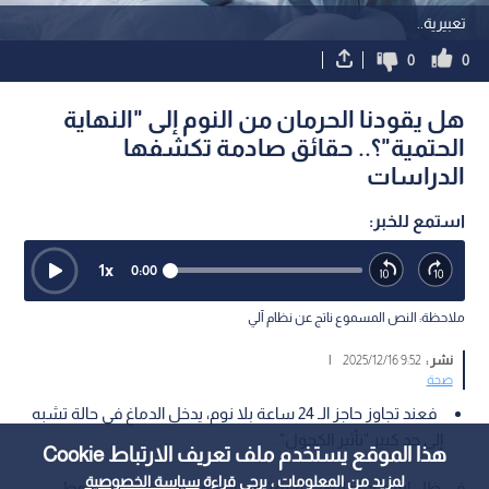
تعبيرية..
0
0
هل يقودنا الحرمان من النوم إلى "النهاية
الحتمية"؟.. حقائق صادمة تكشفها
الدراسات
استمع للخبر:
1
x
0:00
ملاحظة: النص المسموع ناتج عن نظام آلي
نشر :
9:52 2025/12/16
|
صحة
فعند تجاوز حاجز الـ 24 ساعة بلا نوم، يدخل الدماغ في حالة تشبه
إلى حد كبير "تأثير الكحول".
هذا الموقع يستخدم ملف تعريف الارتباط Cookie
لمزيد من المعلومات ، يرجى قراءة
سياسة الخصوصية
في ظل إيقاع حياة لاهث لا يعترف بالراحة، وتحت وطأة ضغوط