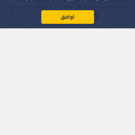
معيشية لا تنقطع، بات سؤال مخيف يتردد في أذهان الكثيرين: هل
يمكن لمخاصمة الوسادة والحرمان من النوم أن يكون طريقا
اوافق
مختصرا نحو الموت؟.. سؤال حمله خبراء الصحة إلى المختبرات للخروج
الرئيسية
عواجل
المباشر
أحدث الأخبار
الأكثر شيوعًا
بإجابة حاسمة تضع حدا للمخاوف والشائعات.