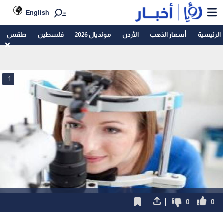
English
الرئيسية
أسعار الذهب
الأردن
مونديال 2026
فلسطين
طقس
1
0
0