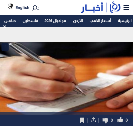
English
الرئيسية
أسعار الذهب
الأردن
مونديال 2026
فلسطين
طقس
1
0
0