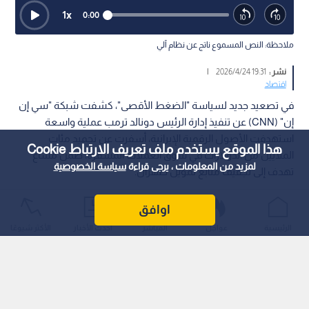
1
x
0:00
ملاحظة: النص المسموع ناتج عن نظام آلي
نشر :
19:31 2026/4/24
|
اقتصاد
في تصعيد جديد لسياسة "الضغط الأقصى"، كشفت شبكة "سي إن
إن" (CNN) عن تنفيذ إدارة الرئيس دونالد ترمب عملية واسعة
استهدفت الأصول الرقمية الإيرانية، أسفرت عن تجميد مئات
هذا الموقع يستخدم ملف تعريف الارتباط Cookie
الملايين من الدولارات في سوق العملات المشفرة، ضمن مساع
لمزيد من المعلومات ، يرجى قراءة
سياسة الخصوصية
تهدف إلى تجفيف منابع تمويل طهران.
اوافق
الرئيسية
عواجل
المباشر
أحدث الأخبار
الأكثر شيوعًا