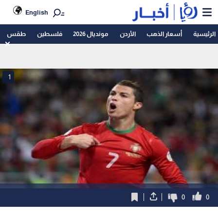
English
الرئيسية
أسعار الذهب
الأردن
مونديال 2026
فلسطين
طقس
1
0
0