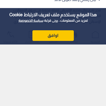
فجر نادي ريال مدريد الإسباني قنبلة مدوية في سوق الانتقالات
هذا الموقع يستخدم ملف تعريف الارتباط Cookie
الصيفية، بإعلانه الرسمي عن التعاقد مع الظهير الأيسر الدولي
لمزيد من المعلومات ، يرجى قراءة
سياسة الخصوصية
الإسباني مارك كوكوريلا​ قادما من صفوف تشيلسي الإنجليزي.
اوافق
الرئيسية
عواجل
المباشر
أحدث الأخبار
الأكثر شيوعًا
اقرأ أيضا: السبيشال وان يعود لبيته.. مورينيو
مديرا فنيا لريال مدريد حتى 2029