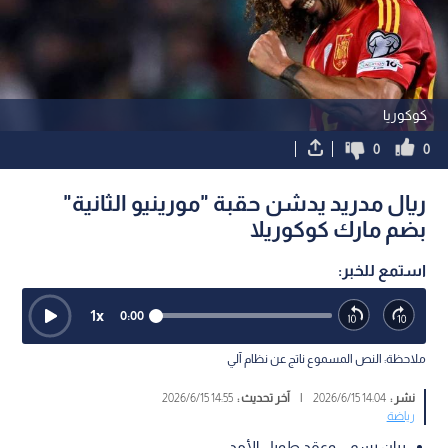
كوكوريا
0
0
ريال مدريد يدشن حقبة "مورينيو الثانية"
بضم مارك كوكوريلا
استمع للخبر:
1
x
0:00
ملاحظة: النص المسموع ناتج عن نظام آلي
نشر :
14:04 2026/6/15
|
آخر تحديث :
14:55 2026/6/15
رياضة
بيان رسمي وعقد طويل الأمد