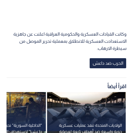
وكانت القيادات العسكرية والحكومية العراقية اعلنت عن جاهزية
الاستعدادت العسكرية للانطلاق بمعملية تحرير الموصل من
سيطرة الارهاب.
الحرب ضد داعش
اقرأ أيضاً
الولايات المتحدة تنفذ عمليات عسكرية
"الداخلية السورية" تحبط
جوية واسعة ضد أهداف تابعة لعصابة
داعشيا" لاستهداف الكنا