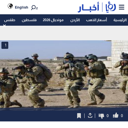
English
الرئيسية
أسعار الذهب
الأردن
مونديال 2026
فلسطين
طقس
1
0
0