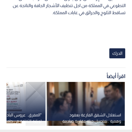
التطوعي في المملكة من اجل تنظيف الأشجار الجافة والناتجة عن
تساقط الثلوج والحرائق في غابات المملكة.
الدرك
اقرأ أيضاً
استغلال الشقق الفارغة بعقود
"المفرق.. عروس البادية"..
وهمية ..تفاصيل حيلة عقارية صادمة
لوزارة الثقافة في جامعة "
في عمان
الأحد