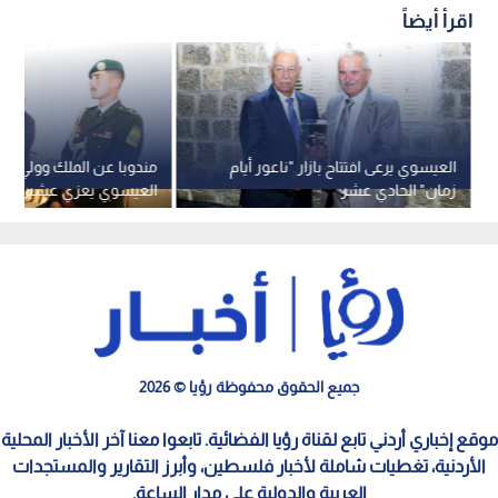
اقرأ أيضاً
العيسوي يرعى افتتاح بازار "ناعور أيام
مندوبا عن الملك وولي الع
زمان" الحادي عشر
العيسوي يعزي عشيرة أب
العليقات
جميع الحقوق محفوظة رؤيا © 2026
موقع إخباري أردني تابع لقناة رؤيا الفضائية. تابعوا معنا آخر الأخبار المحلية
الأردنية، تغطيات شاملة لأخبار فلسطين، وأبرز التقارير والمستجدات
العربية والدولية على مدار الساعة.