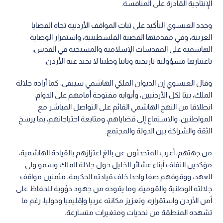
الإنتاجية القادرة على المنافسة.
وجدد العيسوي التأكيد على ثبات المواقف الأردنية تجاه القضايا
العربية، وفي مقدمتها القضية الفلسطينية، واستمرار الوصاية
الهاشمية على المقدسات الإسلامية والمسيحية في القدس،
باعتبارها مسؤولية تاريخية وثابتا وطنيا لا يحيد عنه الأردن.
وقال العيسوي إن الديوان الملكي الهاشمي سيبقى، كما أراده جلالة
الملك، بيتا لكل الأردنيين، وأبوابه مفتوحة أمامهم على الدوام،
انطلاقا من النهج الهاشمي القائم على التواصل المباشر مع
المواطنين، والاستماع إلى قضاياهم، ومتابعة احتياجاتهم، بما يرسخ
الثقة والشراكة بين الدولة والمجتمع.
من جهتهم، أعرب المتحدثون عن بالغ اعتزازهم بالقيادة الهاشمية،
مؤكدين التفاف أبناء عشائر الخليل حول جلالة الملك وسمو ولي
العهد، ووقوفهم صفا واحدا خلف قيادته الحكيمة، مثمنين مواقف
جلالته الوطنية والقومية، وما يقوده من جهود دؤوبة للحفاظ على
أمن الأردن واستقراره، وتعزيز مكانته عربيا وإقليميا ودوليا، رغم ما
تشهده المنطقة من تحديات ومتغيرات متسارعة.