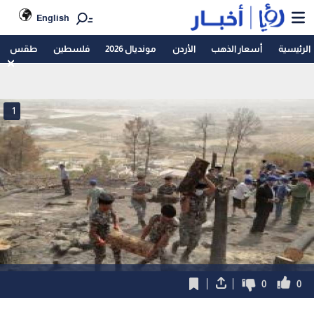
English
الرئيسية
أسعار الذهب
الأردن
مونديال 2026
فلسطين
طقس
1
0
0