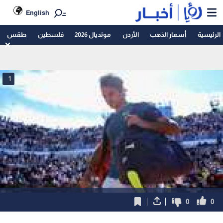
English
الرئيسية
أسعار الذهب
الأردن
مونديال 2026
فلسطين
طقس
1
0
0