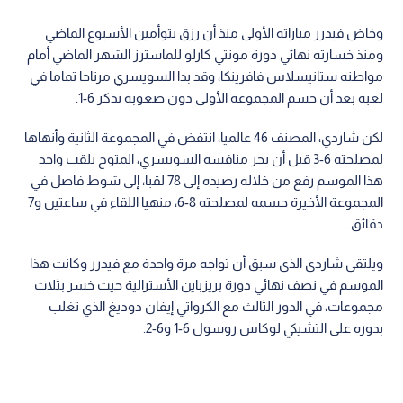
وخاض فيدرر مباراته الأولى منذ أن رزق بتوأمين الأسبوع الماضي
ومنذ خسارته نهائي دورة مونتي كارلو للماسترز الشهر الماضي أمام
مواطنه ستانيسلاس فافرينكا، وقد بدا السويسري مرتاحا تماما في
لعبه بعد أن حسم المجموعة الأولى دون صعوبة تذكر 6-1.
لكن شاردي، المصنف 46 عالميا، انتفض في المجموعة الثانية وأنهاها
لمصلحته 6-3 قبل أن يجر منافسه السويسري، المتوج بلقب واحد
هذا الموسم رفع من خلاله رصيده إلى 78 لقبا، إلى شوط فاصل في
المجموعة الأخيرة حسمه لمصلحته 8-6، منهيا اللقاء في ساعتين و7
دقائق.
ويلتقي شاردي الذي سبق أن تواجه مرة واحدة مع فيدرر وكانت هذا
الموسم في نصف نهائي دورة بريزباين الأسترالية حيث خسر بثلاث
مجموعات، في الدور الثالث مع الكرواتي إيفان دوديغ الذي تغلب
بدوره على التشيكي لوكاس روسول 6-1 و6-2.