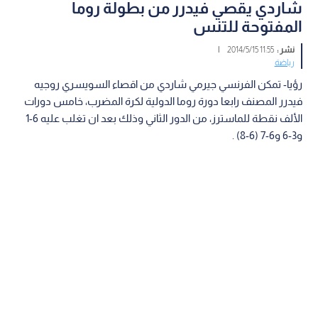
شاردي يقصي فيدرر من بطولة روما
المفتوحة للتنس
نشر :
11:55 2014/5/15
|
رياضة
رؤيا- تمكن الفرنسي جيرمي شاردي من اقصاء السويسري روجيه
فيدرر المصنف رابعا دورة روما الدولية لكرة المضرب، خامس دورات
الألف نقطة للماسترز، من الدور الثاني وذلك بعد ان تغلب عليه 6-1
و3-6 و6-7 (6-8) .