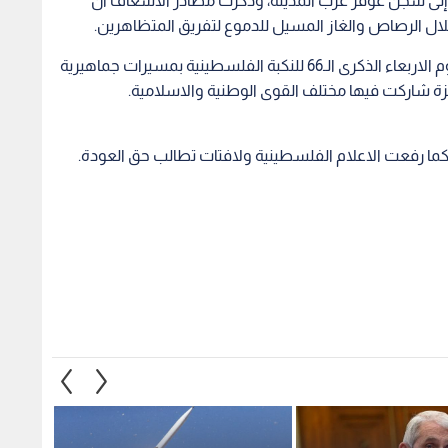
إلى سجن عوفر غرب المدينة، وذكرت مصادر الاسعاف أن
لال الرصاص والغاز المسيل للدموع لتفريق المتظاهرين.
أحيت جماهير الشعب الفلسطيني في قطاع غزة اليوم الاربعاء الذكرى الـ66 للنكبة الفلسطينية بمسيرات جماهيرية
زة شاركت فيها مختلف القوى الوطنية والاسلامية.
ا رفعت الاعلام الفلسطينية ولافتات تطالب حق العودة.