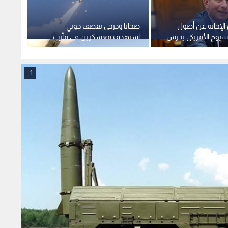
لإجابة عن أصول
ضحايا وجرحى بقصف حوثي
تقرير 
د-19.. الشيوخ الأمريكي يدرس
استهدف معسكرين في مأرب
يتوقع 
 للادعاء العام
وحضرموت باليمن
ترمب لـ 275 مليار 
1