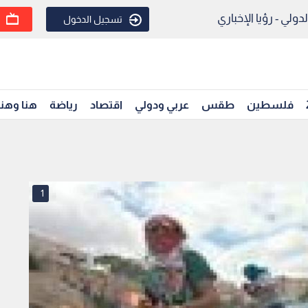
ولي - رؤيا الإخباري
تسجيل الدخول
فلسطين
طقس
عربي ودولي
اقتصاد
رياضة
هنا وهن
1