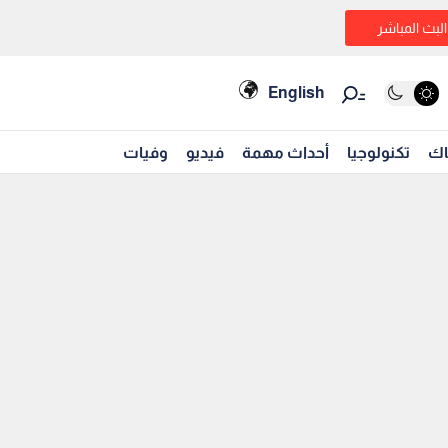
البث المباشر
English
اك
تكنولوجيا
أحداث مهمة
فيديو
وفيات