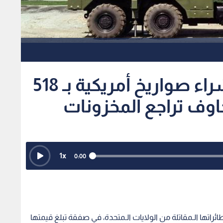
أستراليا تبرم صفقة لشراء صواريخ أمريكية بـ 518
وف تراجع المخزونات
1
x
0:00
راتها الـمقاتلة من الولايات الـمتحدة، في صفقة تبلغ قيمتها