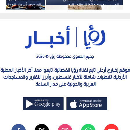
الذي تم تعيينه قائدا للتحالف البحري
المتحدة: أسعار الغذاء العا
متعدد الجنسيات؟
أعلى مستوى منذ 3 سنوات ونصف
جميع الحقوق محفوظة رؤيا © 2026
موقع إخباري أردني تابع لقناة رؤيا الفضائية. تابعوا معنا آخر الأخبار المحلية
الأردنية، تغطيات شاملة لأخبار فلسطين، وأبرز التقارير والمستجدات
العربية والدولية على مدار الساعة.