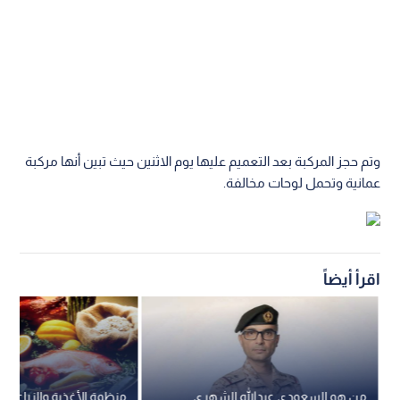
وتم حجز المركبة بعد التعميم عليها يوم الاثنين حيث تبين أنها مركبة
عمانية وتحمل لوحات مخالفة.
اقرأ أيضاً
من هو السعودي عبدالله الشهري
منظمة الأغذية والزراعة لل