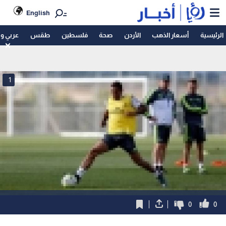
English
الرئيسية
أسعار الذهب
الأردن
صحة
فلسطين
طقس
عربي و
1
0
0