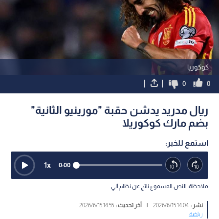
كوكوريا
0
0
ريال مدريد يدشن حقبة "مورينيو الثانية"
بضم مارك كوكوريلا
استمع للخبر:
1
x
0:00
ملاحظة: النص المسموع ناتج عن نظام آلي
نشر :
14:04 2026/6/15
|
آخر تحديث :
14:55 2026/6/15
رياضة