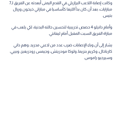
وكانت إصابة اللاعب البرازيلي في القدم اليمنى أبعدته عن الفريق لـ7
مبارايات، بعد أن كان بدأ الليغا كأساسيا في مباراتي خيخون وريال
بتيس.
وأمام دانيلو 4 حصص تدريبية لتحسين حالته البدنية، لكي يلعب في
مباراة الفريق السبت المقبل أمام ليفانتي.
يشار إلى أن وباء الإصابات ضرب عدد من لاعبي مدريد، وهم داني
كارباخال، وكريم بنزيما، ولوكا مودريتش، وجيمس رودريغيز، وبيبي،
وسيرجيو راموس.