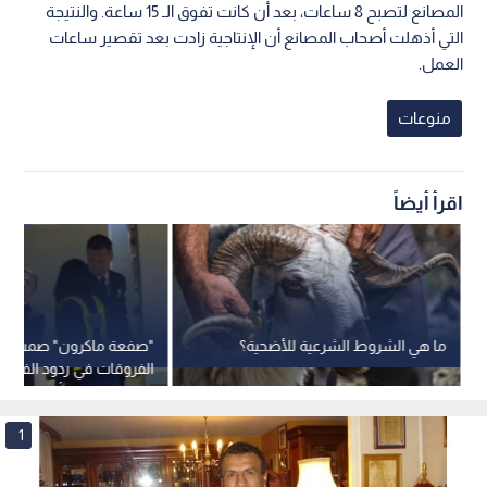
المصانع لتصبح 8 ساعات، بعد أن كانت تفوق الـ 15 ساعة. والنتيجة
التي أذهلت أصحاب المصانع أن الإنتاجية زادت بعد تقصير ساعات
العمل.
منوعات
اقرأ أيضاً
ما هي الشروط الشرعية للأضحية؟
"صفعة ماكرون" صمت وو
الفروقات في ردود الفعل 
بين الرجل والمرأة
1