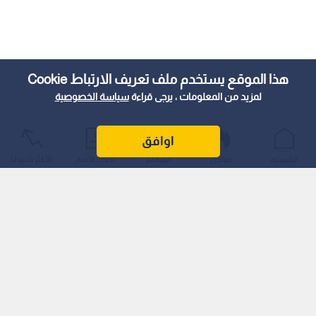
هذا الموقع يستخدم ملف تعريف الارتباط Cookie
لمزيد من المعلومات ، يرجى قراءة
سياسة الخصوصية
اوافق
الرئيسية
عواجل
المباشر
أحدث الأخبار
الأكثر شيوعًا
رائد التحكيم الأردني إلى العالمية
يعد حسونة علامة فارقة في تاريخ التحكيم الأردني، حيث شارك في
120 مباراة دولية، ووصل إلى أعلى مستويات التمثيل حين قاد ثلاث
مباريات في كأس العالم 2002 في اليابان وكوريا الجنوبية، وهي
سابقة لم تتكرر بعد في سجل التحكيم الأردني.
قاد حينها مواجهات نارية مثل: