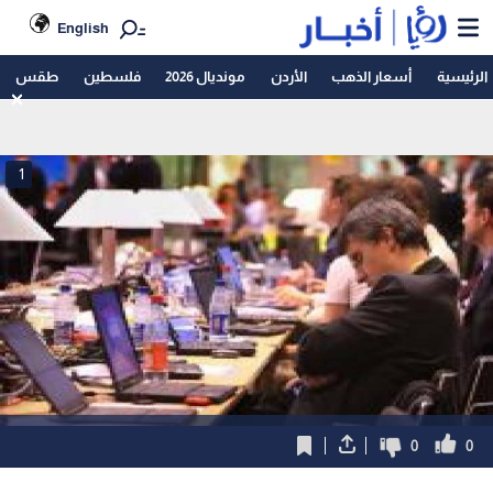
English
الرئيسية
أسعار الذهب
الأردن
مونديال 2026
فلسطين
طقس
1
0
0