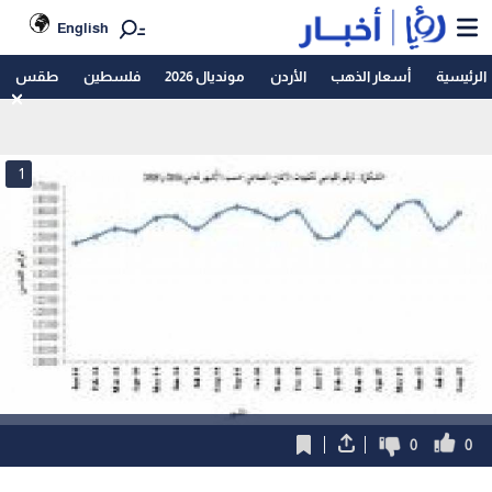
English
الرئيسية
أسعار الذهب
الأردن
مونديال 2026
فلسطين
طقس
1
0
0