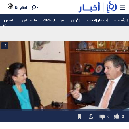
English
الرئيسية
أسعار الذهب
الأردن
مونديال 2026
فلسطين
طقس
1
0
0