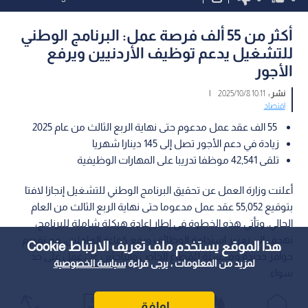
أكثر من 55 ألف فرصة عمل: البرنامج الوطني
للتشغيل يدعم توظيف الأردنيين ويرفع
الأجور
نشر :
10:11 2025/10/8
|
اقتصاد
55 الف عقد عمل مدعوم حتى نهاية الربع الثالث من عام 2025
زيادة في دعم الأجور تصل إلى 145 دينارا شهريا
تلقى 42,541 موظفا تدريبا على المهارات الوظيفية
أعلنت وزارة العمل عن تحقيق البرنامج الوطني للتشغيل إنجازا لافتا
بتوقيع 55,052 عقد عمل مدعوما حتى نهاية الربع الثالث من العام
الحالي. وتأتي هذه الخطوة في إطار إعادة هيكلة شاملة للبرنامج،
تهدف إلى تعزيز استدامة الوظائف ورفع كفاءة العاملين، مع تقديم
هذا الموقع يستخدم ملف تعريف الارتباط Cookie
حوافز جديدة ومحسنة للقطاع الخاص والباحثين عن عمل على حد
لمزيد من المعلومات ، يرجى قراءة
سياسة الخصوصية
سواء.
اوافق