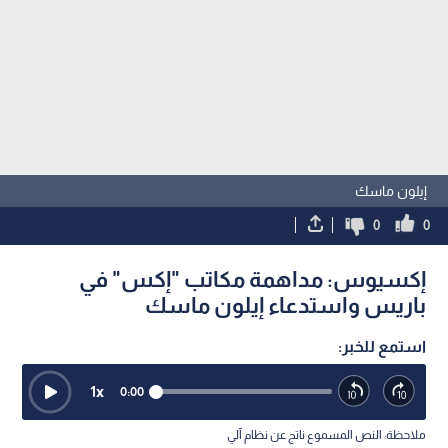
إيلون ماسك
0
0
إكسيوس: مداهمة مكاتب "إكس" في
باريس واستدعاء إيلون ماسك
استمع للخبر:
1
x
0:00
ملاحظة: النص المسموع ناتج عن نظام آلي