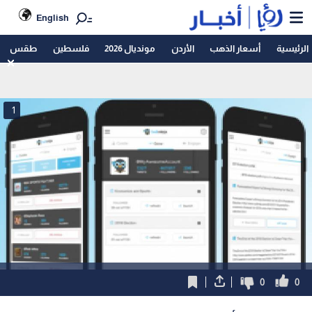
English
الرئيسية
أسعار الذهب
الأردن
مونديال 2026
فلسطين
طقس
1
0
0