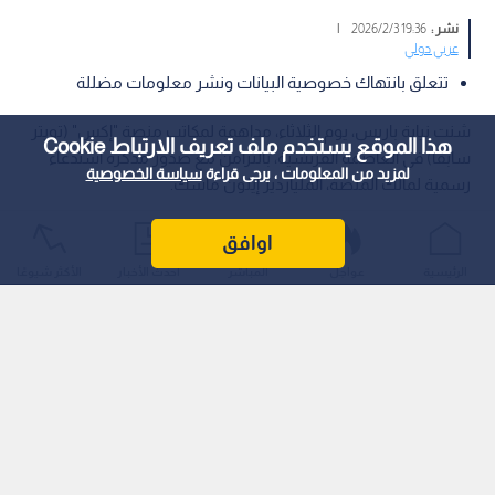
نشر :
19:36 2026/2/3
|
عربي دولي
تتعلق بانتهاك خصوصية البيانات ونشر معلومات مضللة
شنت نيابة باريس، يوم الثلاثاء، مداهمة لمكاتب منصة "إكس" (تويتر
هذا الموقع يستخدم ملف تعريف الارتباط Cookie
سابقا) في العاصمة الفرنسية، بالتزامن مع صدور مذكرة استدعاء
لمزيد من المعلومات ، يرجى قراءة
سياسة الخصوصية
رسمية لمالك المنصة، الملياردير إيلون ماسك.
اوافق
الرئيسية
عواجل
المباشر
أحدث الأخبار
الأكثر شيوعًا