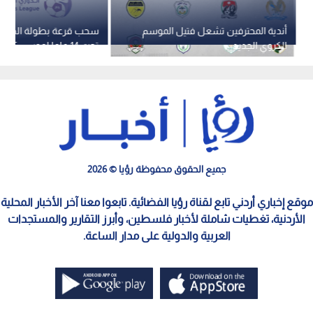
أندية المحترفين تشعل فتيل الموسم
سحب قرعة بطولة الدوري
الكروي الجديد
فريقا
جميع الحقوق محفوظة رؤيا © 2026
موقع إخباري أردني تابع لقناة رؤيا الفضائية. تابعوا معنا آخر الأخبار المحلية
الأردنية، تغطيات شاملة لأخبار فلسطين، وأبرز التقارير والمستجدات
العربية والدولية على مدار الساعة.