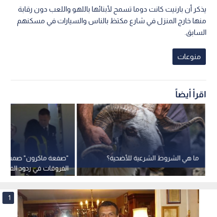
يذكر أن بارنيت كانت دوما تسمح لأبنائها باللهو واللعب دون رقابة
منها خارج المنزل في شارع مكتظ بالناس والسيارات في مسكنهم
السابق.
منوعات
اقرأ أيضاً
ما هي الشروط الشرعية للأضحية؟
"صفعة ماكرون" صمت وو
الفروقات في ردود الفعل 
بين الرجل والمرأة
1