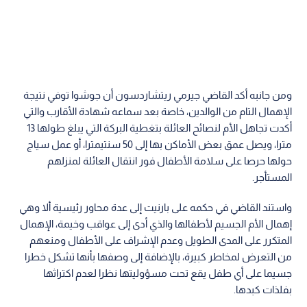
ومن جانبه أكد القاضي جيرمي ريتشاردسون أن جوشوا توفي نتيجة
الإهمال التام من الوالدين، خاصة بعد سماعه شهادة الأقارب والتي
أكدت تجاهل الأم لنصائح العائلة بتغطية البركة التي يبلغ طولها 13
مترا، ويصل عمق بعض الأماكن بها إلى 50 سنتيمترا، أو عمل سياج
حولها حرصا على سلامة الأطفال فور انتقال العائلة لمنزلهم
المستأجر.
واستند القاضي في حكمه على بارنيت إلى عدة محاور رئيسية ألا وهي
إهمال الأم الجسيم لأطفالها والذي أدى إلى عواقب وخيمة، الإهمال
المتكرر على المدى الطويل وعدم الإشراف على الأطفال ومنعهم
من التعرض لمخاطر كبيرة، بالإضافة إلى وصفها بأنها تشكل خطرا
جسيما على أي طفل يقع تحت مسؤوليتها نظرا لعدم اكتراثها
بفلذات كبدها.