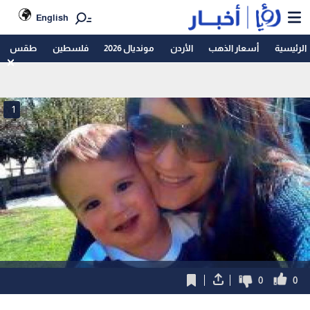
English
الرئيسية
أسعار الذهب
الأردن
مونديال 2026
فلسطين
طقس
1
0
0