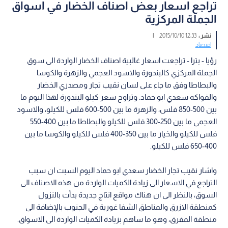
تراجع اسعار بعض اصناف الخضار في اسواق
الجملة المركزية
نشر :
12:33 2015/10/10
|
اقتصاد
رؤيا - بترا - تراجعت اسعار غالبية اصناف الخضار الواردة الى سوق
الجملة المركزي كالبندورة والاسود العجمي والزهرة والكوسا
والبطاطا وفق ما جاء على لسان نقيب تجار ومصدري الخضار
والفواكه سعدي ابو حماد. وتراوح سعر كيلو البندورة لهذا اليوم ما
بين 500-850 فلس، والزهرة ما بين 500-600 فلس للكيلو، والاسود
العجمي ما بين 250-300 فلس للكيلو والبطاطا ما بين 400-550
فلس للكيلو والخيار ما بين 350-400 فلس للكيلو والكوسا ما بين
400-650 فلس للكيلو.
واشار نقيب تجار الخضار سعدي ابو حماد اليوم السبت ان سبب
التراجع في الاسعار الى زيادة الكميات الواردة من هذه الاصناف الى
السوق، بالنظر الى ان هناك مواقع انتاج جديدة بدأت بالنزول
كمنطقة الازرق والمناطق الشفا غورية في الجنوب بالإضافة الى
منطقة المفرق، وهو ما ساهم بزيادة الكميات الواردة الى الاسواق.