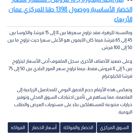
الخضار الأساسية ووصول 1398 طنا للمركزي عمان
الأربعاء
وبالنسبة للزهرة، فقد تراوح سعرها بين 8 إلى 15 قرشا، والكوسا بين
45 إلى 65 قرشا، فيما كان الليمون هو الأعلى سعرا حيث تراوح ما بين
50 إلى 100 قرش.
وعلى صعيد الأصناف الأخرى، سجل الملفوف أدنى الأسعار ليتراوح
بين 5 إلى 8 قروش فقط، بينما تراوح سعر الموز البلدي بين 50 إلى 75
قرشا للكيلوغرام.
وتعكس هذه الأرقام حجم التدفق اليومي للمحاصيل الزراعية إلى
العاصمة، مما يساهم في تأمين احتياجات السوق المحلي وتوفير
خيارات متنوعة للمستهلكين بناء على مستويات العرض والطلب
اليومية.
السوق المركزي
الخضار والفواكة
أسعار الخضار
الفواكه