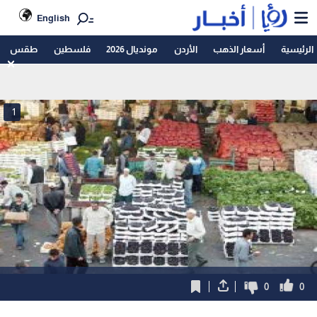
English
الرئيسية
أسعار الذهب
الأردن
مونديال 2026
فلسطين
طقس
1
0
0