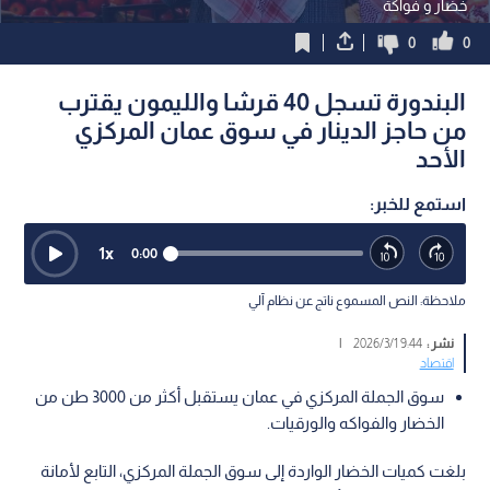
خضار و فواكة
0
0
البندورة تسجل 40 قرشا والليمون يقترب
من حاجز الدينار في سوق عمان المركزي
الأحد
استمع للخبر:
1
x
0:00
ملاحظة: النص المسموع ناتج عن نظام آلي
نشر :
9:44 2026/3/1
|
اقتصاد
سوق الجملة المركزي في عمان يستقبل أكثر من 3000 طن من
الخضار والفواكه والورقيات.
بلغت كميات الخضار الواردة إلى سوق الجملة المركزي، التابع لأمانة