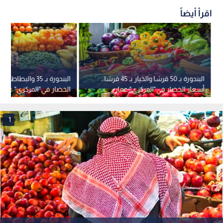
اقرأ أيضاً
البندورة بـ 50 قرشا والخيار بـ 45 قرشا..
أسعار الخضار في"المركزي" عمان
الخضار في"المركزي" عمان
1