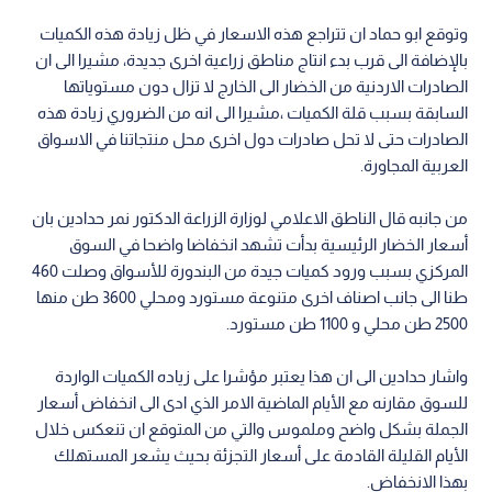
وتوقع ابو حماد ان تتراجع هذه الاسعار في ظل زيادة هذه الكميات
بالإضافة الى قرب بدء انتاج مناطق زراعية اخرى جديدة، مشيرا الى ان
الصادرات الاردنية من الخضار الى الخارج لا تزال دون مستوياتها
السابقة بسبب قلة الكميات ،مشيرا الى انه من الضروري زيادة هذه
الصادرات حتى لا تحل صادرات دول اخرى محل منتجاتنا في الاسواق
العربية المجاورة.
من جانبه قال الناطق الاعلامي لوزارة الزراعة الدكتور نمر حدادين بان
أسعار الخضار الرئيسية بدأت تشهد انخفاضا واضحا في السوق
المركزي بسبب ورود كميات جيدة من البندورة للأسواق وصلت 460
طنا الى جانب اصناف اخرى متنوعة مستورد ومحلي 3600 طن منها
2500 طن محلي و 1100 طن مستورد.
واشار حدادين الى ان هذا يعتبر مؤشرا على زياده الكميات الواردة
للسوق مقارنه مع الأيام الماضية الامر الذي ادى الى انخفاض أسعار
الجملة بشكل واضح وملموس والتي من المتوقع ان تنعكس خلال
الأيام القليلة القادمة على أسعار التجزئة بحيث يشعر المستهلك
بهذا الانخفاض.