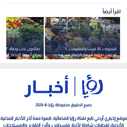
اقرأ أيضاً
البندورة بـ 30 قرشا والملفوف بـ 5
صائمون تحت وطأة "الاست
قروش.. قائمة أسعار الخضار في
نيران أسعار الخضار الأسا
سوق عمان المركزي
موائد الإفطار في الأردن
جميع الحقوق محفوظة رؤيا © 2026
موقع إخباري أردني تابع لقناة رؤيا الفضائية. تابعوا معنا آخر الأخبار المحلية
الأردنية، تغطيات شاملة لأخبار فلسطين، وأبرز التقارير والمستجدات