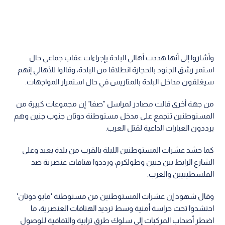
وأشاروا إلى أنها هددت أهالي البلدة بإجراءات عقاب جماعي حال
استمر رشق الجنود بالحجارة انطلاقا من البلدة، وقالوا للأهالي إنهم
سيغلقون مداخل البلدة بالمتاريس في حال استمرار المواجهات.
من جهة أخرى قالت مصادر لمراسل "صفا" إن مجموعات كبيرة من
المستوطنين تتجمع على مدخل مستوطنة دوتان جنوب جنين وهم
يرددون العبارات الداعية لقتل العرب.
كما حشد عشرات المستوطنين الليلة بالقرب من بلدة يعبد وعلى
الشارع الرابط بين جنين وطولكرم، ورددوا هتافات عنصرية ضد
الفلسطينيين والعرب.
وقال شهود إن عشرات المستوطنين من مستوطنة 'مابو دوتان'
احتشدوا تحت حراسة أمنية وسط ترديد الهتافات العنصرية، ما
اضطر أصحاب المركبات إلى سلوك طرق ترابية والتفافية للوصول