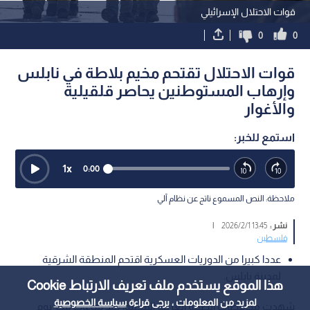
قوات الاحتلال الإسرائيلي
0
0
قوات الاحتلال تقتحم مخيم بلاطة في نابلس
وإرهاب المستوطنين يحاصر قلقيلية
والأغوار
استمع للخبر:
1
x
0:00
ملاحظة: النص المسموع ناتج عن نظام آلي
نشر :
13:45 2026/2/1
|
فلسطين
عددا كبيرا من الدوريات العسكرية اقتحم المنطقة الشرقية
لمدينة نابلس.
هذا الموقع يستخدم ملف تعريف الارتباط Cookie
لمزيد من المعلومات ، يرجى قراءة
سياسة الخصوصية
شهدت محافظات الضفة الغربية المحتلة، منذ ساعات فجر يوم