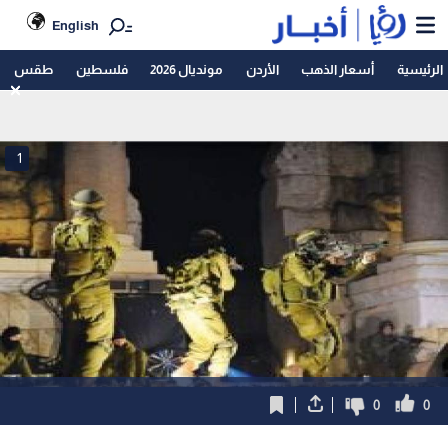
English
الرئيسية
أسعار الذهب
الأردن
مونديال 2026
فلسطين
طقس
1
0
0