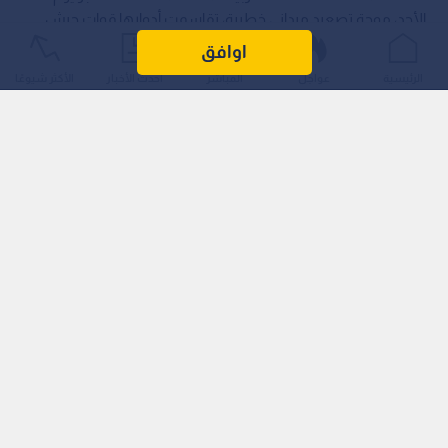
الأحد، موجة تصعيد ميداني خطيرة، تقاسمت أدوارها قوات جيش
الاحتلال الإسرائيلي وقطعان المستوطنين، ممثلة بسلسلة من
اوافق
الاقتحامات العسكرية، والاعتقالات، والهجمات المسلحة على
الرئيسية
عواجل
المباشر
أحدث الأخبار
الأكثر شيوعًا
المنازل، وصولا إلى محاصرة المؤسسات التعليمية.
نابلس: حصار مخيم بلاطة واعتقالات في دوما
في تطور عسكري لافت، أفاد مراسل "رؤيا" بأن عددا كبيرا من