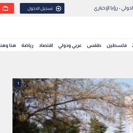
ولي - رؤيا الإخباري
تسجيل الدخول
فلسطين
طقس
عربي ودولي
اقتصاد
رياضة
هنا وهن
1