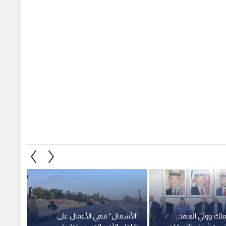
لملك وولي العهد…
"الأشغال" تنهي الأعمال على
أمانة 
ي عشيرني الزريقات
تقاطع الأمير الحسين"طريق
المتقا
المطار" وتفتح الحركات المرورية
شوارع
الجديدة أمام السير
1