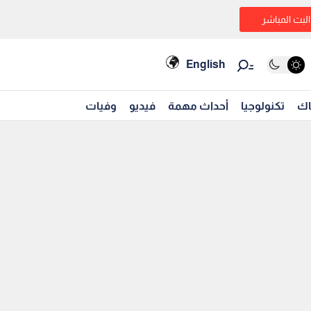
البث المباشر
English
اك
تكنولوجيا
أحداث مهمة
فيديو
وفيات