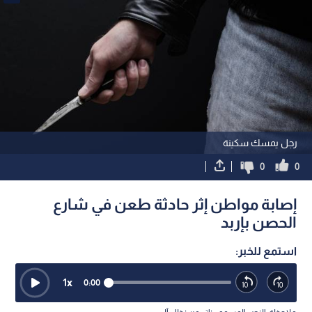
رجل يمسك سكينة
0
0
إصابة مواطن إثر حادثة طعن في شارع
الحصن بإربد
استمع للخبر:
1
x
0:00