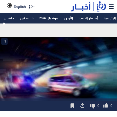
English
الرئيسية
أسعار الذهب
الأردن
مونديال 2026
فلسطين
طقس
1
0
0