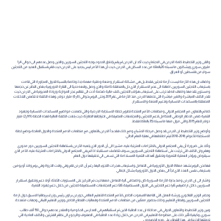
والقى وزير التخطيط كلمة الاردن في الاجتماع حيث أكد ان الاردن لم يقم بإغلاق الحدود بوجه اللاجئين السورين والذين وصل عددهم الى حوالي 4ر1
مليون سوري ويشكلون ما نسبته 20بالمائة من عدد السكان في الاردن، حيث أن هذا الأمر ليس بجديد على الاردن حيث قام باستقبال العديد من اللاجئين
سواء من فلسطين أو العراق.
واضاف ان هذه الأزمة ليست أزمة لاجئين فقط، بل هي مشكلة استقرار ومنعة وطنية مهمة جدا، وخاصة بالنسبة للدول المجاورة التي قامت
باستيعاب اللاجئين السوريين، اضافة الى عدم الاستقرار الذي حل بالمنطقة كاملة والذي وصل وقعه حديثا الى القارة الاوروبية بغض النظر عن حجمها
ومستوى تقدمها. واضاف انه قد ترتب على استيعاب هؤلاء اللاجئين كلف مالية ضخمة أدت الى تفاقم عجز الموازنة وزيادة المديونية في الاردن حيث
تقدر الكلف المباشرة والغير مباشرة التي تحملها الاردن منذ الأزمة في عام 2011 وحتى اليوم بحوالي (6ر6) مليار دولار، وهذه الكلفة لا تتضمن التدخلات
المتعلقة بالمساعدات الانسانية وتدعيم المنعة والاستقرار.
كما تم بالتعاون مع المجتمع الدولي ومنظمات الأمم المتحدة تطوير خطة الاستجابة الاردنية والتي تضمنت مواضيع المساعدات الانسانية وجهود
التنمية ضمن الاطار الوطني المتكامل لدعم اللاجئين والمجتمعات المضيفة في احتياجاتها الطارئة. حيث بلغت الكلفة المالية لهذه الخطة (99ر2) مليار
دولار للعام 2015 والتي مول منها ما نسبته (35 بالمائة) فقط.
وأوضح وزير التخطيط ان الاردن قد وصل مرحلة الاشباع، ومع ذلك فقد بدأ الاردن بالتعاون مع منظمات الامم المتحدة والدول المانحة بوضع خطة
الاستجابة للأعوام 2016-2018 ليتم اطلاقها في نهاية العام الحالي.
وأكد على ضرورة أن يفي المجتمع الدولي بالالتزامات المترتبة عليه، مشيرا الى أن الدور الذي يلعبه الأردن باستضافة اللاجئين السوريين دور محوري
وهام وان الكلف التي ترتبت على استضافة اللاجئين السوريين سوف تتضاعف مستقبلا اذا لم يفي المجتمع الدولي بالالتزامات المترتبة عليه، الأمر الذي
سيقوض ويؤخر العملية التنموية وتحقيق أهداف التنمية المستدامة التي تسعى الي تحقيقها دول العام.
فها نحن اليوم نشهد معاناة الدول الأوروبية في التعامل واستيعاب هجرات اللجوء اليها، رغم أن الاردن قام وفي وقت الذروة وفي يوم واحد أو يومين
باستيعاب نفس العدد الذي لجأ الى بعض الدول الأوروبية بشكل اجمالي.
واشار الى ان الاردن ومنذ بداية الأزمة السورية كان واضحا في آلية التعامل معها حيث تم التركيز على المستويات الثلاثة، أولا دعم وتحقيق استقرار
السوريين داخل اراضيهم، ثانيا دعم اللاجئين في الدول المستضيفة، ثالثا دعم المجتمعات المستضيفة للاجئين من خلال دعم جهود التنمية.
وحضر الوزير الفاخوري ورشة العمل التي اقامها المبعوث الخاص للأمم المتحدة للتعليم العالمي جوردن براون رئيس وزراء بريطانيا الاسبق حول ازمة
اللاجئين السوريين وقطاع التعليم، وذلك بحضور ممثلين من منظمات الامم المتحدة وفعاليات القطاع الخاص ووزير التعليم اللبناني وجهات متعددة.
وبين وزير التخطيط والتعاون الدولي في مداخلة ان عدد الطلبة الذين تم استقبالهم في المدارس الحكومية والمقدر عددهم حوالي 150 ألف طالب
سوري، وكيفية تأثير ذلك على منظومة التعليم في الاردن من خلال زيادة عدد الطلبة في الصفوف والرجوع الى نظام الفترتين، والكلف المادية التي
تحملتها الخزينة في هذا القطاع على وجه الخصوص.