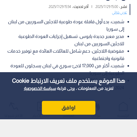
نشر :
15:00 2025/7/29
|
آخر تحديث :
15:54 2025/7/29
عربي دولي
شميت: بدء أول قافلة عودة طوعية للاجئين السوريين من لبنان
إلى سوريا
مدير معبر جديدة يابوس: تسهيل إجراءات العودة الطوعية
للاجئين السوريين من لبنان
مفوضية اللاجئين: دعم شامل للعائلات العائدة مع توفير خدمات
قانونية واجتماعية
شميت: أكثر من 17,000 لاجئ سوري في لبنان يسجلون للعودة
الطوعية إلى سوريا
عودة أكثر من 700,000 لاجئ سوري إلى وطنهم منذ ديسمبر
هذا الموقع يستخدم ملف تعريف الارتباط Cookie
2024 بينهم 205,000 من لبنان
لمزيد من المعلومات ، يرجى قراءة
سياسة الخصوصية
أعلنت المتحدثة باسم مفوضية الأمم المتحدة لشؤون اللاجئين في
اوافق
سوريا، سيلين شميت، أنه تم اليوم تسيير أول قافلة لعودة اللاجئين
السوريين الطوعية من لبنان إلى سوريا، بالتنسيق مع مفوضية
الرئيسية
عواجل
المباشر
أحدث الأخبار
الأكثر شيوعًا
شؤون اللاجئين في لبنان والهيئة العامة للمنافذ البرية والبحرية في
سوريا، ضمن برنامج العودة الطوعية المنظمة.