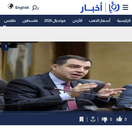
English
الرئيسية
أسعار الذهب
الأردن
مونديال 2026
فلسطين
طقس
1
0
0