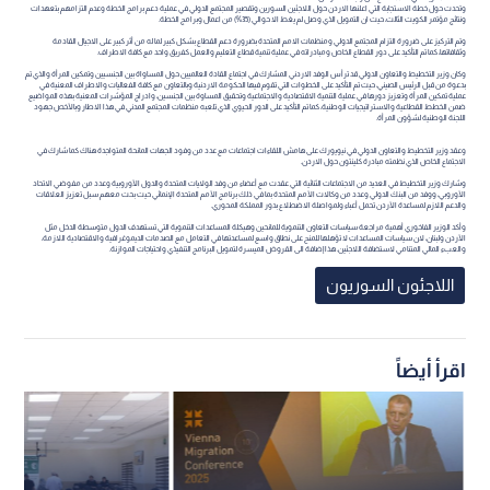
وتحدث حول خطة الاستجابة التي اعلنها الاردن حول اللاجئين السورين وتقصير المجتمع الدولي في عملية دعم برامج الخطة وعدم التزامهم بتعهدات
ونتائج مؤتمر الكويت الثالث، حيث ان التمويل الذي وصل لم يغط الا حوالي (35%) من اعمال وبرامج الخطة.
وتم التركيز على ضرورة التزام المجتمع الدولي ومنظمات الامم المتحدة بضرورة دعم القطاع بشكل كبير لما له من أثر كبير على الاجيال القادمة
وثقافاتها، كما تم التأكيد على دور القطاع الخاص ومبادراته في عملية تنمية قطاع التعليم والعمل كفريق واحد مع كافة الاطراف.
وكان وزير التخطيط والتعاون الدولي قد ترأس الوفد الاردني المشارك في اجتماع القادة العالميين حول المساواة بين الجنسيين وتمكين المرأة والذي تم
بدعوة من قبل الرئيس الصيني، حيث تم التأكيد على الخطوات التي تقوم فيها الحكومة الاردنية وبالتعاون مع كافة الفعاليات والاطراف المعنية في
عملية تمكين المرأة وتعزيز دورها في عملية التنمية الاقتصادية والاجتماعية وتحقيق المساوة بين الجنسين، وادراج المؤشرات المعنية بهذه المواضيع
ضمن الخطط القطاعية والاستراتيجيات الوطنية، كما تم التأكيد على الدور الحيوي الذي تلعبه منظمات المجتمع المدني في هذا الاطار وبالأخص جهود
اللجنة الوطنية لشؤون المرأة.
وعقد وزير التخطيط والتعاون الدولي في نيويورك على هامش اللقاءات اجتماعات مع عدد من وفود الجهات المانحة المتواجدة هناك كما شارك في
الاجتماع الخاص الذي نظمته مبادرة كلينتون حول الاردن.
وشارك وزير التخطيط في العديد من الاجتماعات الثنائية التي عقدت مع أعضاء من وفد الولايات المتحدة والدول الأوروبية وعدد من مفوضي الاتحاد
الأوروبي، ووفد من البنك الدولي وعدد من وكالات الأمم المتحدة بما في ذلك برنامج الأمم المتحدة الإنمائي حيث بحث معهم سبل تعزيز العلاقات
والدعم اللازم لمساعدة الأردن تحمل أعباء ولمواصلة الاضطلاع بدور المملكة المحوري.
وأكد الوزير الفاخوري أهمية مراجعة سياسات التعاون التنموية للمانحين وهيكلة المساعدات التنموية التي تستهدف الدول متوسطة الدخل مثل
الأردن ولبنان، لان سياسات المساعدات لا تؤهلها للمنح على نطاق واسع لمساعدتها في التعامل مع الصدمات الديموغرافية والاقتصادية اللازمة،
والعبء المالي المتنامي لاستضافة اللاجئين. هذا إضافة الى القروض الميسرة لتمويل البرنامج التنفيذي واحتياجات الموازنة.
اللاجئون السوريون
اقرأ أيضاً