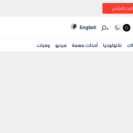
البث المباشر
English
اك
تكنولوجيا
أحداث مهمة
فيديو
وفيات