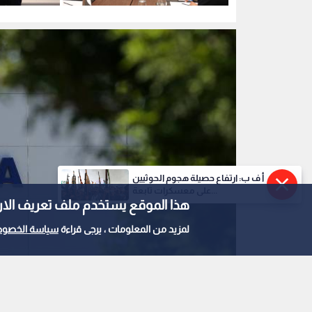
شعار الفيفا في مكتبها الإقليمي لأفريقيا في مدينة
0
0
أ ف ب: ارتفاع حصيلة هجوم الحوثيين
الغارديان تكشف وثيقة
على معسكرات تابعة...
هذا الموقع يستخدم ملف تعريف الارتباط e
رئيس فيفا في مشروع 
لمزيد من المعلومات ، يرجى قراءة
سياسة الخصوص
استمع للخبر: