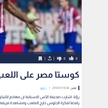
0
0
كوستا مصر على اللعب 
نشر :
10:46 2014/5/13
|
رياضة
رؤيا- اشارت صحيفة الآس الاسبانية ان مهاجم اتلتيكو
رافضا لفكرة الجلوس خارج الملعب ومشاهدة فريقه ي