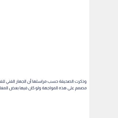
وذكرت الصحيفة حسب مراسلها أن الجهاز الفني للفر
مصمم على هذه المواجهة ولو كان فيها بعض المغامر
يذكر أن أتلتيكو مدريد يتقدم على برشلونة بفارق 3 نقاط في صدارة الدوري، وهو بحاجة للتعادل كي يفوز باللقب.