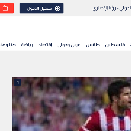
ولي - رؤيا الإخباري
تسجيل الدخول
فلسطين
طقس
عربي ودولي
اقتصاد
رياضة
هنا وهن
1