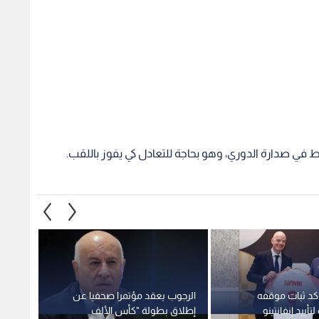
ؤكد ثبات موقفه
الرجوب يعقد مؤتمرا صحفيا عن
مصدر ل
أييد إنفانتينو
إطلاق بطولة "كأس الألف
مستحق
شهيد"
الأمير
1