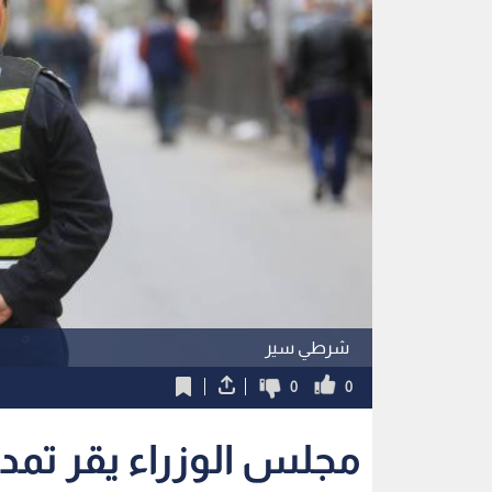
شرطي سير
0
0