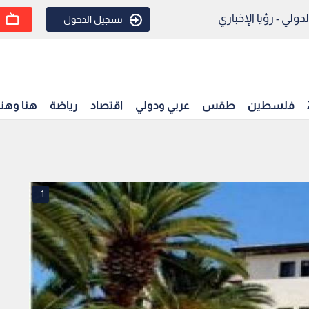
ولي - رؤيا الإخباري
تسجيل الدخول
فلسطين
طقس
عربي ودولي
اقتصاد
رياضة
هنا وهن
1