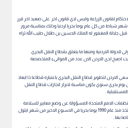
تكام لقانون الزراعة وليس لاي قانون اخر. على صعيد اخر قرر
هر شباط من كل عام يوما بحريا اردنيا وذلك بمناسبة مرور
ل جلالة المغفور له الملك الحسين بن طلال طيب الله ثراه
لى للدولة الاردنية ومنها ما يتعلق بقطاع النقل البحري
حيث اصبح لدى الاردن الان عدد من الموانىء المتخصصة
سعي الاردن لتطوير قطاع النقل البحري باعتباره قطاعا ذا ابعاد
دن يوم بحري سنوي يكون مناسبة لابراز انجازات قطاع النقل
لمستقبلية .
ى منظمات الامم المتحدة المسؤولة عن وضع معايير للسلامة
البحرية والامن البحري والمحافظة على البيئة البحرية تتخذ منذ عام 1990 يوما بحريا في الاسبوع الاخير من شهر ايلول
صا بها .