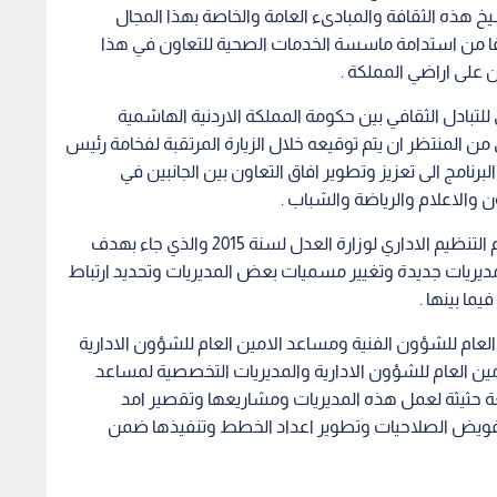
يخ هذه الثقافة والمبادىء العامة والخاصة بهذا المجال
ا من استدامة ماسسة الخدمات الصحية للتعاون في هذا
 على اراضي المملكة .
للتبادل الثقافي بين حكومة المملكة الاردنية الهاشمية
ورية الهند للسنوات 2015 – 2017 والذي من المنتظر ان يتم توقيعه خلال الزيارة المرتقبة لفخامة رئيس
رنامج الى تعزيز وتطوير افاق التعاون بين الجانبين في
 والاعلام والرياضة والشباب .
على صعيد اخر قرر مجلس الوزراء الموافقة على نظام التنظيم الاداري لوزارة العدل لسنة 2015 والذي جاء بهدف
ديريات جديدة وتغيير مسميات بعض المديريات وتحديد ارتباط
ما بينها .
ام للشؤون الفنية ومساعد الامين العام للشؤون الادارية
امين العام للشؤون الادارية والمديريات التخصصية لمساعد
بعة حثيثة لعمل هذه المديريات ومشاريعها وتقصير امد
 وتفويض الصلاحيات وتطوير اعداد الخطط وتنفيذها ضمن