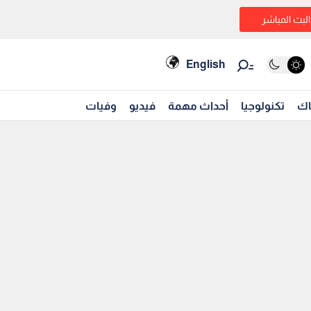
البث المباشر
English
اك
تكنولوجيا
أحداث مهمة
فيديو
وفيات