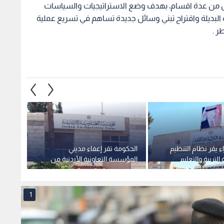
ل من عدة اقسام، بهدف وضع الاستراتيجيات والسياسات
 البديلة واقتراح تبني وسائل جديدة تساهم في تسريع عملية
ر .
 يقر نظام التنظيم
الحكومة تقر إعفاء مديني
قرار ح
 التربية والتعليم
المؤسسة التعاونية الأردنية من
والمشت
د البشرية
50% من الغرامات والفوائد
الموصل
القانونية شريطة التسديد قبل
والرسو
نهاية 2026
1