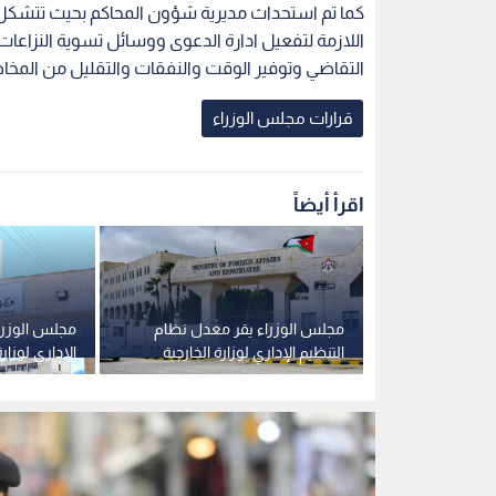
كما تم استحداث مديرية شؤون المحاكم بحيث تتشك
اللازمة لتفعيل ادارة الدعوى ووسائل تسوية النزاعات
التقاضي وتوفير الوقت والنفقات والتقليل من المخاط
قرارات مجلس الوزراء
اقرأ أيضاً
اصة": نظام
مجلس الوزراء يقر معدل نظام
مجلس الوزراء
خاصة ينهي
التنظيم الإداري لوزارة الخارجية
الإداري لوزارة
يجية ويرشد
لسنة 2026
وتنمية الموار