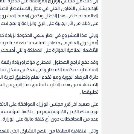
الى ذلك قرر مجلس الوزراء الموافقة على مذكرة التف
تايلاند بشان التعاون الفني في مجال الاستمطار الصناعي
العالمية نجاحا في هذا الاطار. وتكمن اهمية المشرو
على ذلك من اثار ايجابية على الري والزراعة والمجالات ا
وياتي هذا المشروع في اطار سعي الحكومة لزيادة كمي
أفقر دول العالم في مصادر المياه، حيث يعتمد بالدر
الأنظمة المناخية المؤثرة على المملكة والتي أصبحت 
وقد دفع تراجع الهطول المطري مؤخراوزيادة رقعة ال
المتاحة لزيادة كمية الامطار والتي تنعكس بشكل مب
دائرة الارصاد الجوية ومع تقدم العلم وتطبيق تجربة
الاستفادة من هذه التجارب لتطبيق هذا النوع من التك
تطبيقها .
على صعيد اخر قرر مجلس الوزراء الموافقة على الات
نورديسك الاردن للادوية تقوم من خلالها المؤسسة 
عدد من المحافظات دون أي كلفة مالية على الوزارة .
وتاتي الاتفاقية انطلاقا من النهج التشاركي الذي تنت