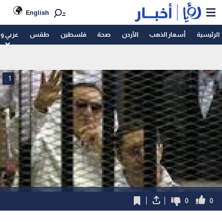
English
الرئيسية
أسعار الذهب
الأردن
صحة
فلسطين
طقس
عربي و
1
0
0