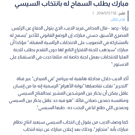
مبارك يطلب السماح له بانتخاب السيسي
نشر :
7:58 2014/5/13
|
عربي دولي
رؤيا - رصد - قال المحامي فريد الديب، الذي يتولى الدفاع عن الرئيس
المصري الأسبق، حسني مبارك، إن الوضع القانوني للأخير "يسمح له
بالمشاركة في التصويت على الانتخابات الرئاسية المقبلة،" مؤكدا أن
مبارك "سيذهب للجنة الاقتراع التابع لها دون التقدم بطلب للجنة
العليا للانتخابات بعمل لجنة خاصة له، مثلما حدث في الاستفتاء على
الدستور."
أكد الديب خلال مداخلة هاتفية له ببرنامج "في الميدان" عبر قناة
"التحرير" نقلت تفاصيلها "بوابة الأهرام" الرسمية إنه ما من إنسان
عاقل يمكن أن يختار بين المرشحين المشير عبدالفتاح السيسي
ومنافسه حمدين صباحي قائلا: "هو فيه حد عاقل يختار بين السيسي
وحمدين اللي طلع لنا في البخت ده.. طبعا السيسي".
كما وصف الديب من يقول إن انتخاب السيسي سيعيد انتاج نظام
مبارك بأنه "متجاوز"، وذلك بعد إعلان مبارك عن نيته انتخاب