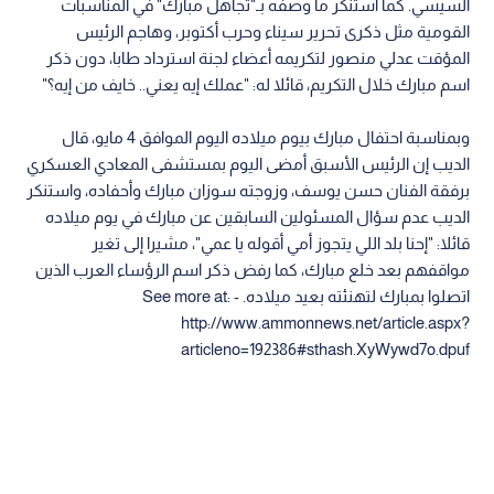
السيسي. كما استنكر ما وصفه بـ"تجاهل مبارك" في المناسبات
القومية مثل ذكرى تحرير سيناء وحرب أكتوبر، وهاجم الرئيس
المؤقت عدلي منصور لتكريمه أعضاء لجنة استرداد طابا، دون ذكر
اسم مبارك خلال التكريم، قائلا له: "عملك إيه يعني.. خايف من إيه؟"
وبمناسبة احتفال مبارك بيوم ميلاده اليوم الموافق 4 مايو، قال
الديب إن الرئيس الأسبق أمضى اليوم بمستشفى المعادي العسكري
برفقة الفنان حسن يوسف، وزوجته سوزان مبارك وأحفاده، واستنكر
الديب عدم سؤال المسئولين السابقين عن مبارك في يوم ميلاده
قائلا: "إحنا بلد اللي يتجوز أمي أقوله يا عمي"، مشيرا إلى تغير
مواقفهم بعد خلع مبارك، كما رفض ذكر اسم الرؤساء العرب الذين
اتصلوا بمبارك لتهنئته بعيد ميلاده. - See more at:
http://www.ammonnews.net/article.aspx?
articleno=192386#sthash.XyWywd7o.dpuf