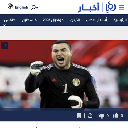
English
الرئيسية
أسعار الذهب
الأردن
مونديال 2026
فلسطين
طقس
1
0
0