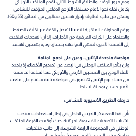
ومع مرور الوقت وانطلاق الشوط الثاني، تقدم المنتخب الأوزبكي
بكامل ثقله نحو الأمام مستغلا التراجع الدفاعي المؤقت للنشامى،
وتمكن من قلب الطاولة بإحراز هدفين متتاليين في الدقائق (55 و60).
ورغم المحاولات المتكررة للاعبينا لتعديل الكفة عبر تكثيف الضغط
والاعتماد على الكرات العرضية من الأطراف، إلا أن الهجمات افتقدت
إلى اللمسة الأخيرة لتنتهي المواجهة بخسارة ودية بهدفين لهدف.
مواجهة متجددة الإثنين.. وعين على تجمع المنامة
ولن يتأخر المنتخب الوطني في البحث عن تصحيح الأخطاء؛ إذ يتجدد
اللقاء الودي بين المنتخبين الأردني والأوزبكي عند الساعة الخامسة
من مساء يوم الإثنين 20 تموز، في مواجهة ثانية ستقام على ملعب
الأمير حسين بمدينة السلط.
خارطة الطريق الآسيوية للنشامى:
يأتي هذا المعسكر التدريبي الداخلي في إطار استعدادات منتخب
الشباب للتصفيات الآسيوية المرتقبة؛ حيث أوقعت القرعة المنتخب
الوطني في المجموعة الرابعة الشرسة، إلى جانب منتخبات:
طاجيكستان، البحرين (المستضيف)، وأفغانستان.