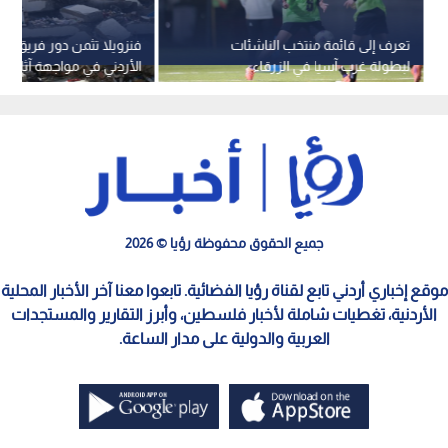
تعرف إلى قائمة منتخب الناشئات
فنزويلا تثمن دور فريق الب
لبطولة غرب آسيا في الزرقاء
الأردني في مواجهة آثار الز
جميع الحقوق محفوظة رؤيا © 2026
موقع إخباري أردني تابع لقناة رؤيا الفضائية. تابعوا معنا آخر الأخبار المحلية
الأردنية، تغطيات شاملة لأخبار فلسطين، وأبرز التقارير والمستجدات
العربية والدولية على مدار الساعة.