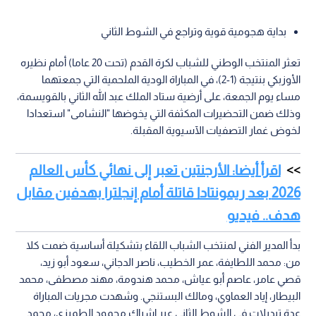
بداية هجومية قوية وتراجع في الشوط الثاني
تعثر المنتخب الوطني للشباب لكرة القدم (تحت 20 عاما) أمام نظيره
الأوزبكي بنتيجة (1-2)، في المباراة الودية الملحمية التي جمعتهما
مساء يوم الجمعة، على أرضية ستاد الملك عبد الله الثاني بالقويسمة،
وذلك ضمن التحضيرات المكثفة التي يخوضها "النشامى" استعدادا
لخوض غمار التصفيات الآسيوية المقبلة.
اقرأ أيضا: الأرجنتين تعبر إلى نهائي كأس العالم
2026 بعد ريمونتادا قاتلة أمام إنجلترا بهدفين مقابل
هدف.. فيديو
بدأ المدير الفني لمنتخب الشباب اللقاء بتشكيلة أساسية ضمت كلا
من: محمد اللطايفة، عمر الخطيب، ناصر الدجاني، سعود أبو زيد،
قصي عامر، عاصم أبو عياش، محمد هندومة، مهند مصطفى، محمد
البيطار، إياد العماوي، ومالك البستنجي. وشهدت مجريات المباراة
عدة تبديلات في الشوط الثاني عبر إشراك محمود الطميزي، محمد