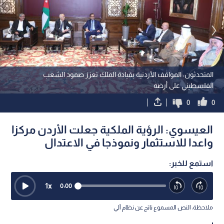
المتحدثون: المواقف الأردنية بقيادة الملك تعزز صمود الشعب
الفلسطيني على أرضه
0
0
العيسوي: الرؤية الملكية جعلت الأردن مركزا
واعدا للاستثمار ونموذجا في الاعتدال
استمع للخبر:
1
x
0:00
ملاحظة: النص المسموع ناتج عن نظام آلي