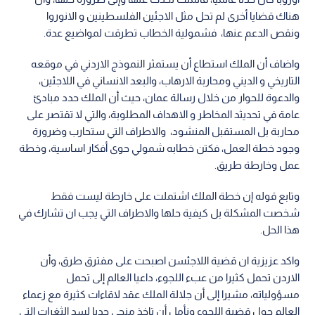
هناك قضايا أخرى لم تحل مثل الاجئين الفلسطينين و الانوروا
ونقص الدعم عنها، فشمولية الخطاب تطرقت لمواضيع عدة.
واضاف أن الملك استطاع أن يستمثر النموذج الاردني في موقعه
التاريخي و الديني ومحاربة الارهاب، والبعد الانساني في اللاجئين،
والدعوة للحوار من خلال رسالة عمان، حيث أن الملك حدد مبادئ
عامة في تحديثد المخاطر و الاهداف المطلوبة، والتي لا تقتصر على
محاربة بل المستقبل المنشود، والاطراف التي ستحارب وضرورة
وجود خطة العمل، فكتن خطابه شمولي حوى أفكار اساسية، وخطة
عمل وخارطة طريق.
وتابع قوله إن خطة الملك اشتملت على خارطة ليست فقط
شخصت المشكلة بل كيفية حلها والاطراف التي يجب ان تشارك في
هذا الحل.
واكد عزيزية ان قضية اللاجئسن اصبحت على مفترق طرق، وأن
الاردن تحمل كثيرا من عبء اللجوء، داعيا العالم إلى تحمل
مسؤولياته، مشيرا إلى أن جلالة الملك عقد لاقاءات كثيرة مع زعماء
العالم حول قضية اللجوء ونأمل أن تاخذ منحى جديا لسد الثغرات التي