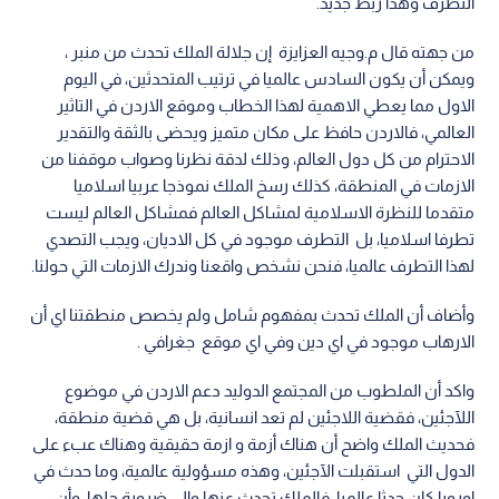
التطرف وهذا ربط جديد.
من جهته قال م.وجيه العزايزة إن جلالة الملك تحدث من منبر ،
ويمكن أن يكون السادس عالميا في ترتيب المتحدثين، في اليوم
الاول مما يعطي الاهمية لهذا الخطاب وموقع الاردن في التاثير
العالمي، فالاردن حافظ على مكان متميز ويحضى بالثقة والتقدير
الاحترام من كل دول العالم، وذلك لدقة نظرنا وصواب موقفنا من
الازمات في المنطقة، كذلك رسخ الملك نموذجا عربيا اسلاميا
متقدما للنظرة الاسلامية لمشاكل العالم فمشاكل العالم ليست
تطرفا اسلاميا، بل التطرف موجود في كل الاديان، ويجب التصدي
لهذا التطرف عالميا، فنحن نشخص واقعنا وندرك الازمات التي حولنا.
وأضاف أن الملك تحدث بمفهوم شامل ولم يخصص منطقتنا اي أن
الارهاب موجود في اي دين وفي اي موقع جغرافي .
واكد أن الملطوب من المجتمع الدوليد دعم الاردن في موضوع
اللآجئين، فقضية اللاجئين لم تعد انسانية، بل هي قضية منطقة،
فحديث الملك واضح أن هناك أزمة و ازمة حقيقية وهناك عبء على
الدول التي استقبلت الآجئين، وهذه مسؤولية عالمية، وما حدث في
اوروبا كان حدثا عالميا، فالملك تحدث عنها وإلى ضرورة حلها، وأن