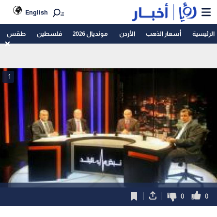
English
الرئيسية
أسعار الذهب
الأردن
مونديال 2026
فلسطين
طقس
1
0
0