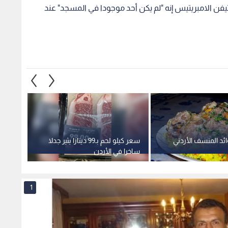
الامبريتيس إنه "لم يكن أحد موجودا في المسجد" عند
ئد المنسف الأردني
سعر كيلو لحم بـ99 دينارا يثير جدلا
ما هي 
ساخرا في الأردن
1