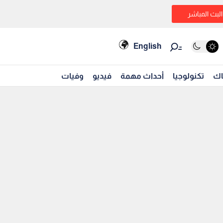
البث المباشر
English
اك
تكنولوجيا
أحداث مهمة
فيديو
وفيات