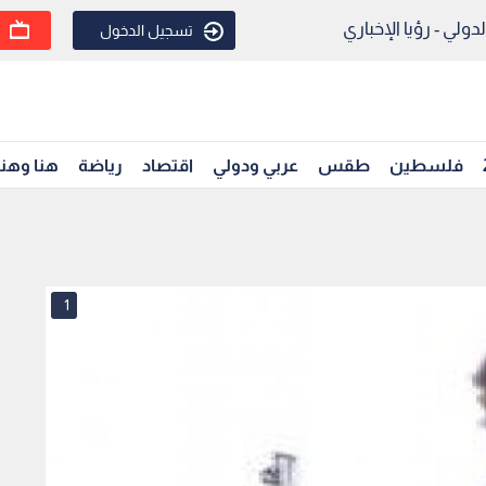
ولي - رؤيا الإخباري
تسجيل الدخول
فلسطين
طقس
عربي ودولي
اقتصاد
رياضة
هنا وهن
1