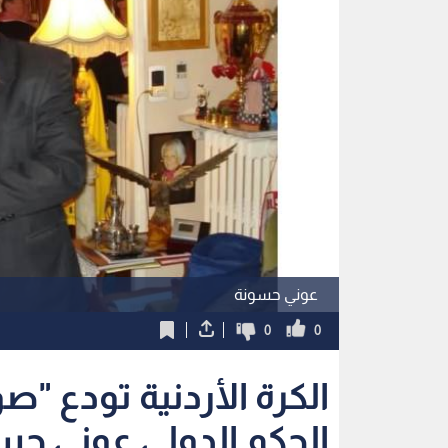
عوني حسونة
0
0
الكرة الأردنية تودع "ص
الحكم الدولي عوني حس