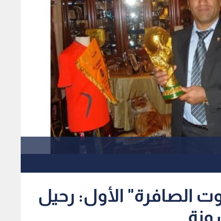
وت الصافرة" الأول: رحيل
ونة