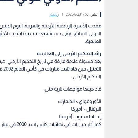
نشر :
17:56 2025/6/23
|
رياضة
العالمية.
رائد التحكيم الأردني إلى العالمية
الت
التحكيم الأردني.
قاد حينها مواجهات نارية مثل:
الأوروغواي × الدنمارك
البرتغال × أميركا
إسبانيا × جنوب أفريقيا
كما أدار مباريات في نهائيات كأس آسيا 2000 في لبنان، ونسخة 2007 التي أقيمت في أربع دول آسيوية.