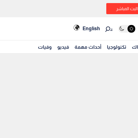
البث المباشر
English
اك
تكنولوجيا
أحداث مهمة
فيديو
وفيات