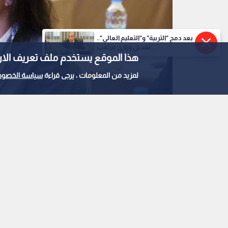
بعد دمج "التربية" و"التعليم العالي"..
تعديل وزاري مرتقب...
هذا الموقع يستخدم ملف تعريف الارتباط e
لمزيد من المعلومات ، يرجى قراءة
سياسة الخصوص
الأميرة آية بنت فيصل
0
0
الأميرة آية بنت فيصل ن
للكرة الطائرة