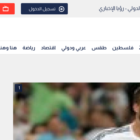
ولي - رؤيا الإخباري
تسجيل الدخول
فلسطين
طقس
عربي ودولي
اقتصاد
رياضة
هنا وهن
1