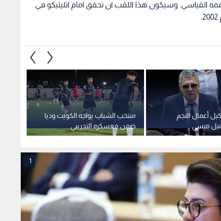
رقمه القياسي. وسيكون هذا اللقب ان تحقق امام اتليتيكو في
.
كيل أعمال النجم
منتخب الشباب يواجه الكويت وديا
بين ال
يونيل ميسي
ضمن معسكره التدريبي
إنفانت
كولومب
1