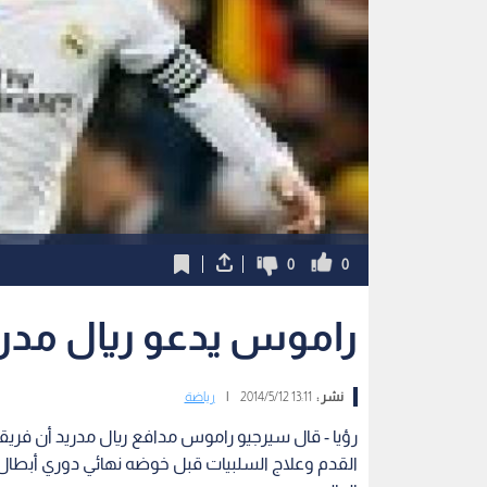
0
0
راموس يدعو ريال مدري
نشر :
13:11 2014/5/12
|
رياضة
رؤيا - قال سيرجيو راموس مدافع ريال مدريد أن فريقه