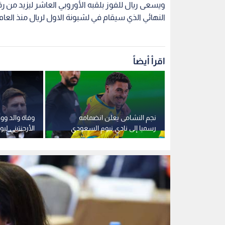
ويسعى ريال للفوز بلقبه الأوروبي العاشر ليزيد من 
النهائي الذي سيقام في لشبونة الاول لريال منذ العام 2002
اقرأ أيضاً
قرعة موسم 2026-2027:
نجم النشامى يعلن انضمامه
وفاة والد وو
رات تاريخية
رسميا إلى نادي نيوم السعودي
الأرجنتيني ل