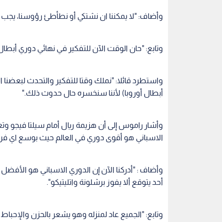
وأضاف: "لا يمكننا ان نشتكي أو نطأطئ رؤوسنا، يجب أن 
وتابع: "حان الوقت الآن للتفكير في نهائي دوري أبطال أو
واستطرد قائلا: "نملك وقتا للتفكير والتحدث لبعضنا 
أبطال أوروبا) لأننا سنخسره حال حدوث ذلك."
وأشار راموس إلى أن هزيمة ريال أمام سيلتا فيجو وت
الاسباني هو أقوى دوري في العالم حيث بوسع اي فر
وأضاف : "أدركنا الآن إن الدوري الاسباني هو الأفضل
أحد يتوقع ألا يفوز برشلونة واتليتيكو".
وتابع: "الجميع عاد لمنزله وهو يشعر بالحزن والإحباط 