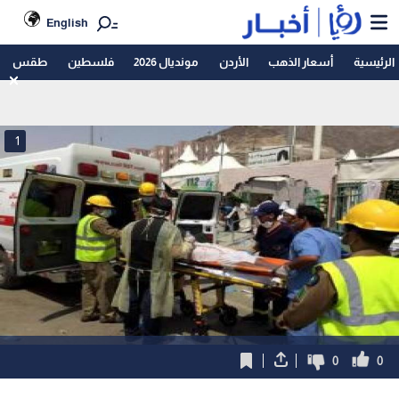
English
الرئيسية
أسعار الذهب
الأردن
مونديال 2026
فلسطين
طقس
1
0
0