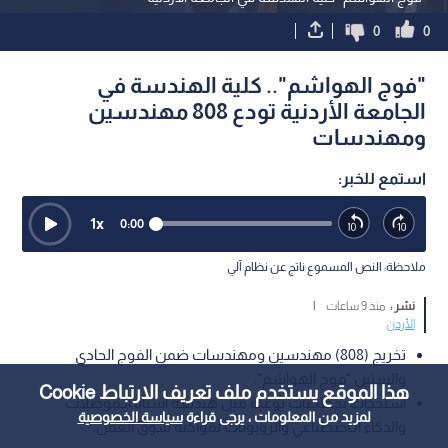
0
0
"فوج الهواشم".. كلية الهندسة في
الجامعة الأردنية تودع 808 مهندسين
ومهندسات
استمع للخبر:
1
x
0:00
ملاحظة: النص المسموع ناتج عن نظام آلي
نشر :
منذ 9 ساعات
|
الأردن
تخريج (808) مهندسين ومهندسات ضمن الفوج الحادي
والستين "فوج الهواشم".
هذا الموقع يستخدم ملف تعريف الارتباط Cookie
استحداث تخصصات نوعية مثل هندسة أشباه الـموصلات
لمزيد من المعلومات ، يرجى قراءة
سياسة الخصوصية
والذكاء الـاصطناعي والروبوتات لمواكبة سوق العمل.