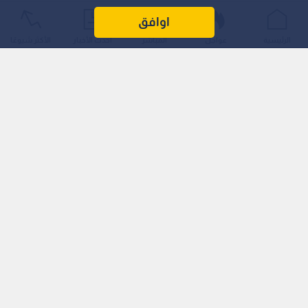
تودع كلية الهندسة في الجامعة الأردنية هذا العام (808) مهندسين
اوافق
ومهندسات ضمن الفوج الحادي والستين "فوج الهواشم"، بعد إتمام
الرئيسية
عواجل
المباشر
أحدث الأخبار
الأكثر شيوعًا
رحلتهم الأكاديمية في واحدة من أعرق الكليات الهندسية في
المملكة، ليبدأوا فصلا جديدا في مسيرتهم المهنية والـتنموية.
برامج نوعية وتكنولوجيا متقدمة
تواصل الكلية تعزيز مكانتها الأكاديمية عبر طرح برامج حديثة