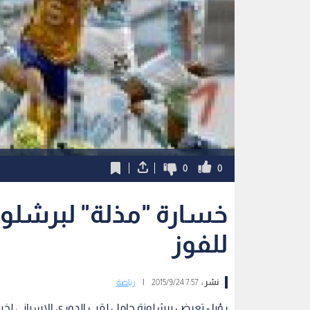
0
0
خسارة "مذلة" لبرشلونة
للفوز
نشر :
7:57 2015/9/24
|
رياضة