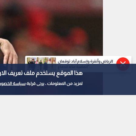
وليد الركراكي
0
0
الرياض وأنقرة وإسلام آباد توقعان
هل يصبح الركراكي أول 
"اتفاقية مكة للدفاع...
هذا الموقع يستخدم ملف تعريف الارتباط e
الإسباني؟
لمزيد من المعلومات ، يرجى قراءة
سياسة الخصوص
استمع للخبر:
ملاحظة: النص المسموع ناتج عن نظام آلي