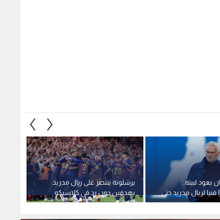
 يعود لبيته..
برشلونة ينتصر على ريال مدريد
ماذا ق
 فنيا لريال مدريد حتى
بهدفين دون رد في كلاسيكو
برشلون
الأرض
1