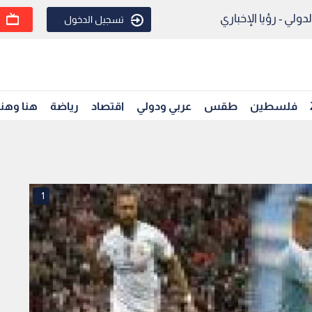
ولي - رؤيا الإخباري
تسجيل الدخول
فلسطين
طقس
عربي ودولي
اقتصاد
رياضة
هنا وهن
1