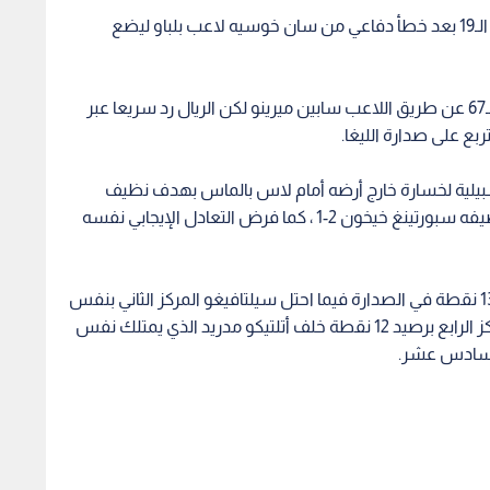
افتتح التسجيل للنادي الملكي كريم بنزيمة في الدقيقة الـ19 بعد خطأ دفاعي من سان خوسيه لاعب بلباو ليضع
أصحاب الأرض نجحوا في إدراك التعادل في الدقيقة الـ67 عن طريق اللاعب سابين ميرينو لكن الريال رد سريعا عبر
ربع على صدارة الليغا.
يلية لخسارة خارج أرضه أمام لاس بالماس بهدف نظيف
وتعادل ملقا مع فياريال 0-0 ، وفاز رايو فاليكانو على ضيفه سبورتينغ خيخون 2-1 ، كما فرض التعادل الإيجابي نفسه
ومن خلال نتائج الجولة الخامسة أصبح الريال يملك بـ 13 نقطة في الصدارة فيما احتل سيلتافيغو المركز الثاني بنفس
الرصيد لكن بفارق الأهداف أما برشلونة فاكتفى بالمركز الرابع برصيد 12 نقطة خلف أتلتيكو مدريد الذي يمتلك نفس