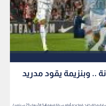
 .. وبنزيمة يقود مدريد
رؤيا - تعرض برشلونة حامل لقب الدوري الإسباني لخسارة مذلة خارج قواعده أمام سيلتا فيغو 4-1 الأربعاء 23 سبتمبر/