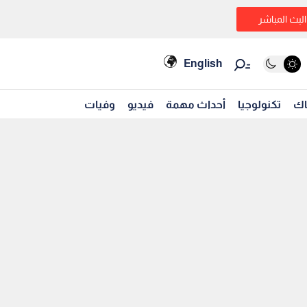
البث المباشر
English
اك
تكنولوجيا
أحداث مهمة
فيديو
وفيات