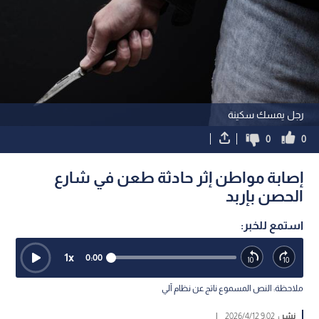
رجل يمسك سكينة
0
0
إصابة مواطن إثر حادثة طعن في شارع
الحصن بإربد
استمع للخبر:
1
x
0:00
ملاحظة: النص المسموع ناتج عن نظام آلي
نشر :
9:02 2026/4/12
|