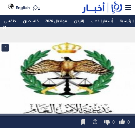
English
الرئيسية
أسعار الذهب
الأردن
مونديال 2026
فلسطين
طقس
1
0
0