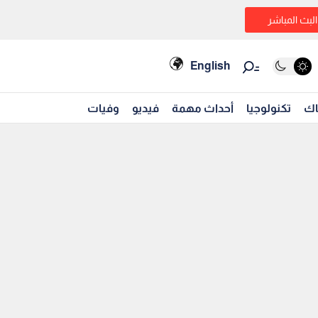
البث المباشر
English
اك
تكنولوجيا
أحداث مهمة
فيديو
وفيات