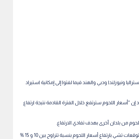
راليا ونيوزلندا ودبي والهند فيما لفتوا إلى إمكانية استيراد
 إن “أسعار اللحوم سترتفع خلال الفترة القادمة نتيجة ارتفاع
اللحوم من بلدان أخرى بهدف تفادي الارتفاع.
من جهته؛ قال مستورد اللحوم عصام حجازي “هنالك توقعات تشي بارتفاع أسعار اللحوم بنسبة تتراوح بين 10 و 15 %