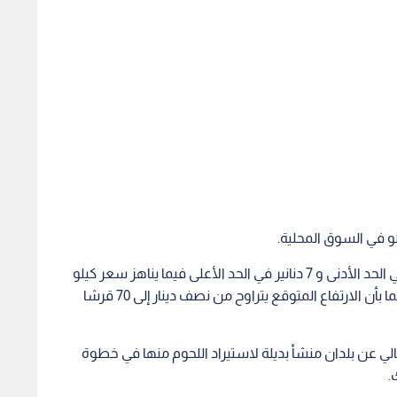
ويبلغ سعر كيلو اللحوم المستوردة من دبي 6 دنانير في الحد الأدنى و 7 دنانير في الحد الأعلى فيما يناهز سعر كيلو
اللحوم السودانية 7 دنانير للكيلو والاسترالي 6 دنانير علما بأن الارتفاع المتوقع يتراوح من نصف دينار إلى 70 قرشا
لي عن بلدان منشأ بديلة لاستيراد اللحوم منها في خطوة
.