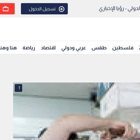
ولي - رؤيا الإخباري
تسجيل الدخول
فلسطين
طقس
عربي ودولي
اقتصاد
رياضة
هنا وهن
1