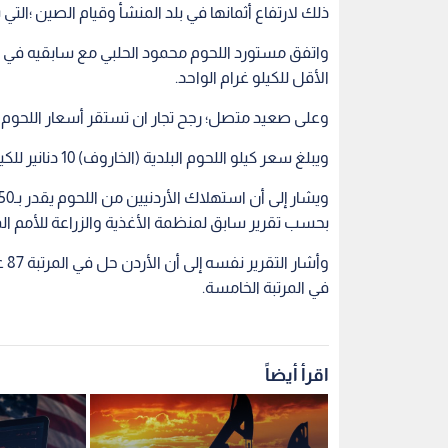
ذلك لارتفاع أثمانها في بلد المنشأ وقيام الصين ؛الت
الأقل للكيلو غرام الواحد.
وعلى صعيد متصل؛ رجح تجار ان تستقر أسعار اللحوم البلدية عند م
ويبلغ سعر كيلو اللحوم البلدية (الخاروف) 10 دنانير للكيلو بينما يتراوح سعر كيلو اللحوم البلدية (الجدي) 9.5 دينار.
بحسب تقرير سابق لمنظمة الأغذية والزراعة للأمم المتحدة
وأ
في المرتبة الخامسة.
اقرأ أيضاً