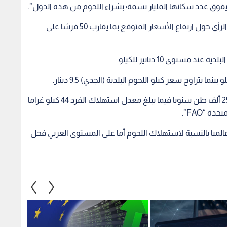
ي يفوق عدد سكانها المليار نسمة؛ بشراء اللحوم من هذه الدول”.
واتفق مستورد اللحوم محمود الحلبي مع سابقيه في الرأي حول ارتفاع الأسعار المتوقع بما يقارب 50 قرشا على
ستوى 10 دنانير للكيلو.
ويشار إلى أن استهلاك الأردنيين من اللحوم يقدر بـ250 ألف طن سنويا فيما يبلغ معدل استهلاك الفرد 44 كيلو غراما
 “FAO”.
شار التقرير نفسه إلى أن الأردن حل في المرتبة 87 عالميا بالنسبة لاستهلاك اللحوم أما على المستوى العربي فحل